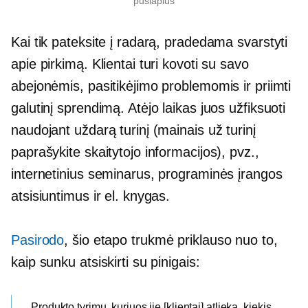
puslapius
Kai tik pateksite į radarą, pradedama svarstyti
apie pirkimą. Klientai turi kovoti su savo
abejonėmis, pasitikėjimo problemomis ir priimti
galutinį sprendimą. Atėjo laikas juos užfiksuoti
naudojant uždarą turinį (mainais už turinį
paprašykite skaitytojo informacijos), pvz.,
internetinius seminarus, programinės įrangos
atsisiuntimus ir el. knygas.
Pasirodo
, šio etapo trukmė priklauso nuo to,
kaip sunku atsiskirti su pinigais:
Produkto tyrimų, kuriuos jie [klientai] atlieka, kiekis