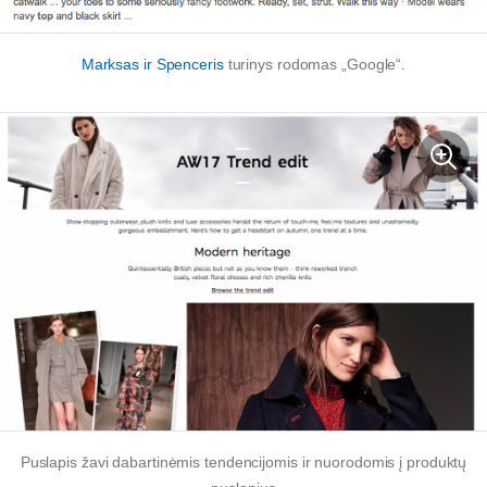
Marksas ir Spenceris
turinys rodomas „Google“.
Puslapis žavi dabartinėmis tendencijomis ir nuorodomis į produktų