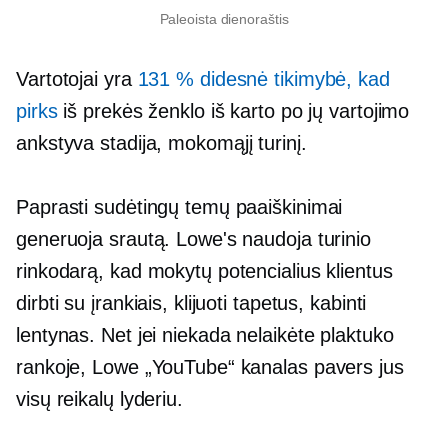
Paleoista dienoraštis
Vartotojai yra
131 % didesnė tikimybė, kad
pirks
iš prekės ženklo iš karto po jų vartojimo
ankstyva stadija,
mokomąjį turinį.
Paprasti sudėtingų temų paaiškinimai
generuoja srautą. Lowe's naudoja turinio
rinkodarą, kad mokytų potencialius klientus
dirbti su įrankiais, klijuoti tapetus, kabinti
lentynas. Net jei niekada nelaikėte plaktuko
rankoje, Lowe „YouTube“ kanalas pavers jus
visų reikalų lyderiu.