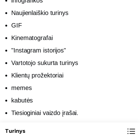
infografikos
Naujienlaiškio turinys
GIF
Kinematografai
"Instagram istorijos"
Vartotojo sukurta
turinys
Klientų prožektoriai
memes
kabutės
Tiesioginiai vaizdo įrašai.
Skaitykite šį įrašą, kad gautumėte daugiau
Turinys