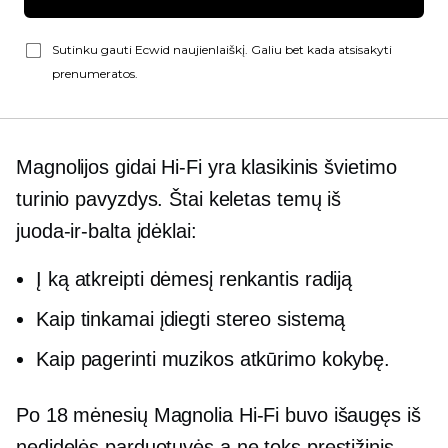
Sutinku gauti Ecwid naujienlaiškį. Galiu bet kada atsisakyti
prenumeratos.
Magnolijos gidai
Hi-Fi
yra klasikinis švietimo
turinio pavyzdys. Štai keletas temų iš
juoda-ir-balta
įdėklai:
Į ką atkreipti dėmesį renkantis radiją
Kaip tinkamai įdiegti stereo sistemą
Kaip pagerinti muzikos atkūrimo kokybę.
Po 18 mėnesių Magnolia
Hi-Fi
buvo išaugęs iš
nedidelės parduotuvės a
ne toks prestižinis