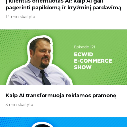
Į klientus orientuotas AI: kaip AI gali
pagerinti papildomą ir kryžminį pardavimą
14 min skaityta
Kaip AI transformuoja reklamos pramonę
3 min skaityta