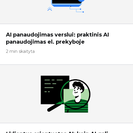
AI panaudojimas verslui: praktinis AI
panaudojimas el. prekyboje
2 min skaityta