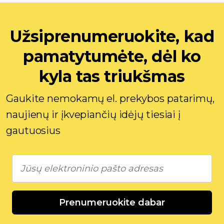
Užsiprenumeruokite, kad
pamatytumėte, dėl ko
kyla tas triukšmas
Gaukite nemokamų el. prekybos patarimų,
naujienų ir įkvepiančių idėjų tiesiai į
gautuosius
Prenumeruokite dabar