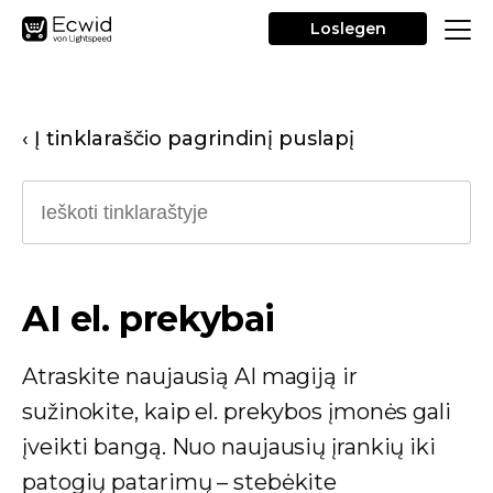
Loslegen
‹ Į tinklaraščio pagrindinį puslapį
AI el. prekybai
Atraskite naujausią AI magiją ir
sužinokite, kaip el. prekybos įmonės gali
įveikti bangą. Nuo naujausių įrankių iki
patogių patarimų – stebėkite