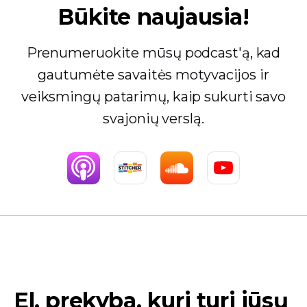
Būkite naujausia!
Prenumeruokite mūsų podcast'ą, kad
gautumėte savaitės motyvacijos ir
veiksmingų patarimų, kaip sukurti savo
svajonių verslą.
El. prekyba, kuri turi jūsų