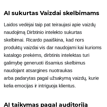
AI sukurtas
Vaizdai skelbimams
Laidos vedėjai taip pat teiraujasi apie vaizdų
naudojimą
Dirbtinio intelekto sukurtas
skelbimai. Ricardo paaiškina, kad nors
produktų vaizdai vis dar naudojami kai kurioms
katalogo prekėms, dirbtinis intelektas turi
galimybę generuoti išsamius skelbimus
naudojant atsargines nuotraukas
arba
padarytas pagal užsakymą
vaizdų, kurie
kelia emocijas ir intriguoja klientus.
AI taikymas pagal auditoriją