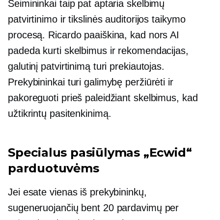
Šeimininkai taip pat aptaria skelbimų
patvirtinimo ir tikslinės auditorijos taikymo
procesą. Ricardo paaiškina, kad nors AI
padeda kurti skelbimus ir rekomendacijas,
galutinį patvirtinimą turi prekiautojas.
Prekybininkai turi galimybę peržiūrėti ir
pakoreguoti prieš paleidžiant skelbimus, kad
užtikrintų pasitenkinimą.
Specialus pasiūlymas „Ecwid“
parduotuvėms
Jei esate vienas iš prekybininkų,
sugeneruojančių bent 20 pardavimų per