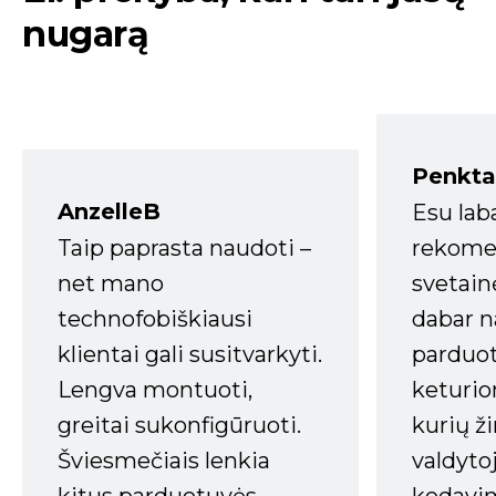
nugarą
Penkta
AnzelleB
Esu lab
Taip paprasta naudoti –
rekomen
net mano
svetain
technofobiškiausi
dabar n
klientai gali susitvarkyti.
parduot
Lengva montuoti,
keturio
greitai sukonfigūruoti.
kurių ži
Šviesmečiais lenkia
valdyto
kitus parduotuvės