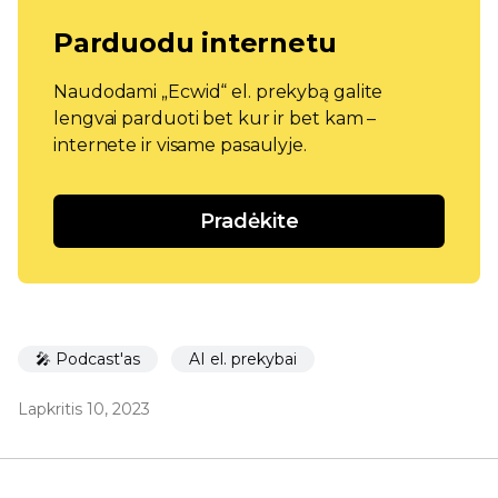
Parduodu internetu
Naudodami „Ecwid“ el. prekybą galite
lengvai parduoti bet kur ir bet kam –
internete ir visame pasaulyje.
Pradėkite
🎤 Podcast'as
AI el. prekybai
Lapkritis 10, 2023