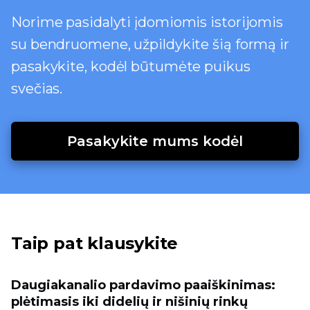
Norime pasidalyti įdomiomis istorijomis
su bendruomene, užpildykite šią formą ir
pasakykite, kodėl būtumėte puikus
svečias.
Pasakykite mums kodėl
Taip pat klausykite
Daugiakanalio pardavimo paaiškinimas:
plėtimasis iki didelių ir nišinių rinkų