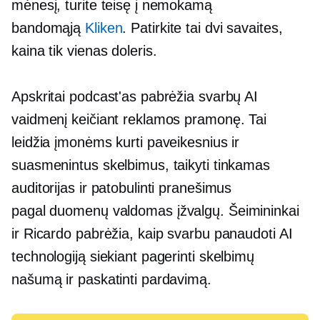
mėnesį, turite teisę į nemokamą
bandomąją
Kliken
. Patirkite tai dvi savaites,
kaina tik vienas doleris.
Apskritai podcast'as pabrėžia svarbų AI
vaidmenį keičiant reklamos pramonę. Tai
leidžia įmonėms kurti paveikesnius ir
suasmenintus skelbimus, taikyti tinkamas
auditorijas ir patobulinti pranešimus
pagal
duomenų valdomas
įžvalgų. Šeimininkai
ir Ricardo pabrėžia, kaip svarbu panaudoti AI
technologiją siekiant pagerinti skelbimų
našumą ir paskatinti pardavimą.