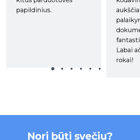
kodavim
papildinius.
aukščia
palaiky
dokume
fantasti
Labai a
rokai!
Nori būti svečiu?