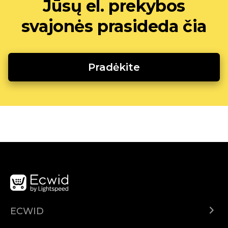
Jūsų el. prekybos
svajonės prasideda čia
Pradėkite
ECWID
Ecwid.com