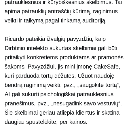
patrauklesnius ir kūrybiškesnius skelbimus. Tai
apima patrauklių antraščių kūrimą, raginimus
veikti ir taikymą pagal tinkamą auditoriją.
Ricardo pateikia įžvalgių pavyzdžių, kaip
Dirbtinio intelekto sukurtas
skelbimai gali būti
pritaikyti konkretiems produktams ar pramonės
šakoms. Pavyzdžiui, jis mini įmonę CakeSafe,
kuri parduoda tortų dėžutes. Užuot naudoję
bendrą raginimą veikti, pvz., „saugokite tortą“,
AI gali sukurti psichologiškai patrauklesnius
pranešimus, pvz., „nesugadink savo vestuvių“.
Šie skelbimai geriau atliepia klientus ir skatina
daugiau
spustelėkite, per
kainos.