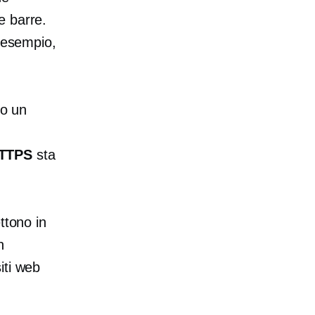
e barre.
i esempio,
mo un
TTPS
sta
ttono in
n
iti web