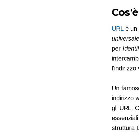
Cos'è
URL
è un 
universal
per
Identi
intercambi
l'indirizz
Un famos
indirizzo 
gli URL. O
essenziali
struttura 