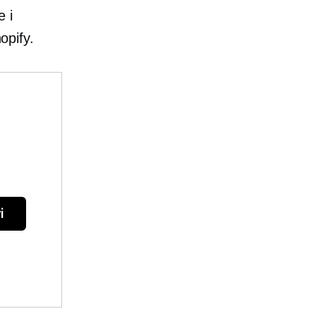
e i
opify.
i