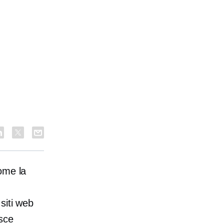
ome la
siti web
sce