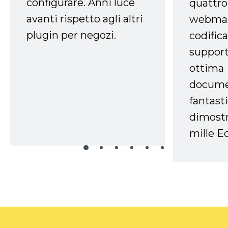
configurare. Anni luce
quattro
avanti rispetto agli altri
webmast
plugin per negozi.
codifica
support
ottima
docume
fantasti
dimostr
mille Ec