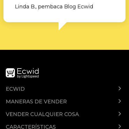
Linda B., pembaca Blog Ecwid
ECWID
¿Qué es Ecwid?
MANERAS DE VENDER
Demo
Vender en todas partes
Precios
VENDER CUALQUIER COSA
Facebook
Vender productos en línea
Características
Google
CARACTERÍSTICAS