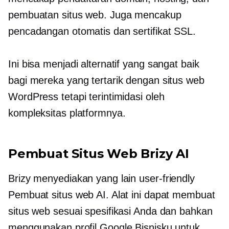
pembuatan situs web. Juga mencakup
pencadangan otomatis dan sertifikat SSL.
Ini bisa menjadi alternatif yang sangat baik
bagi mereka yang tertarik dengan situs web
WordPress tetapi terintimidasi oleh
kompleksitas platformnya.
Pembuat Situs Web Brizy AI
Brizy menyediakan yang lain
user-friendly
Pembuat situs web AI. Alat ini dapat membuat
situs web sesuai spesifikasi Anda dan bahkan
menggunakan profil Google Bisnisku untuk