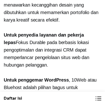
menawarkan kecanggihan desain yang
dibutuhkan untuk memamerkan portofolio dan
karya kreatif secara efektif.
Untuk penyedia layanan dan pekerja
lepas
Fokus Durable pada
berbasis lokasi
pengoptimalan dan integrasi CRM dapat
memperlancar pengelolaan situs web dan
hubungan pelanggan.
Untuk penggemar WordPress
, 10Web atau
Bluehost adalah pilihan bagus untuk
dipertimbangkan.
Daftar Isi