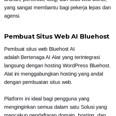
yang sangat membantu bagi pekerja lepas dan
agensi.
Pembuat Situs Web AI Bluehost
Pembuat situs web Bluehost AI
adalah
Bertenaga AI
Alat yang terintegrasi
langsung dengan hosting WordPress Bluehost.
Alat ini menggabungkan hosting yang andal
dengan pembuatan situs web.
Platform ini ideal bagi pengguna yang
menginginkan
semua dalam satu
Solusi yang
mencakup pendaftaran domain, hosting, dan