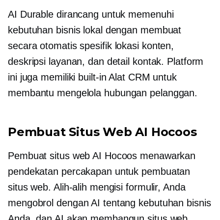
AI Durable dirancang untuk memenuhi
kebutuhan bisnis lokal dengan membuat
secara otomatis
spesifik lokasi
konten,
deskripsi layanan, dan detail kontak. Platform
ini juga memiliki
built-in
Alat CRM untuk
membantu mengelola hubungan pelanggan.
Pembuat Situs Web AI Hocoos
Pembuat situs web AI Hocoos menawarkan
pendekatan percakapan untuk pembuatan
situs web. Alih-alih mengisi formulir, Anda
mengobrol dengan AI tentang kebutuhan bisnis
Anda, dan AI akan membangun situs web