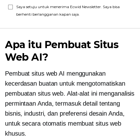
Saya setuju untuk menerima Ecwid Newsletter. Saya bisa
berhenti berlangganan kapan saja.
Apa itu Pembuat Situs
Web AI?
Pembuat situs web AI menggunakan
kecerdasan buatan untuk mengotomatiskan
pembuatan situs web. Alat-alat ini menganalisis
permintaan Anda, termasuk detail tentang
bisnis, industri, dan preferensi desain Anda,
untuk secara otomatis membuat situs web
khusus.