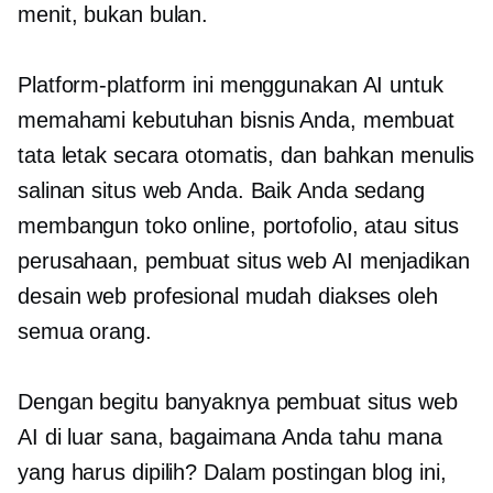
menit, bukan bulan.
Platform-platform ini menggunakan AI untuk
memahami kebutuhan bisnis Anda, membuat
tata letak secara otomatis, dan bahkan menulis
salinan situs web Anda. Baik Anda sedang
membangun toko online, portofolio, atau situs
perusahaan, pembuat situs web AI menjadikan
desain web profesional mudah diakses oleh
semua orang.
Dengan begitu banyaknya pembuat situs web
AI di luar sana, bagaimana Anda tahu mana
yang harus dipilih? Dalam postingan blog ini,