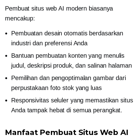
Pembuat situs web AI modern biasanya
mencakup:
Pembuatan desain otomatis berdasarkan
industri dan preferensi Anda
Bantuan pembuatan konten yang menulis
judul, deskripsi produk, dan salinan halaman
Pemilihan dan pengoptimalan gambar dari
perpustakaan foto stok yang luas
Responsivitas seluler yang memastikan situs
Anda tampak hebat di semua perangkat.
Manfaat Pembuat Situs Web AI