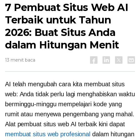
7 Pembuat Situs Web AI
Terbaik untuk Tahun
2026: Buat Situs Anda
dalam Hitungan Menit
13 menit baca
AI telah mengubah cara kita membuat situs
web: Anda tidak perlu lagi menghabiskan waktu
berminggu-minggu mempelajari kode yang
rumit atau menyewa pengembang yang mahal.
Alat pembuat situs web AI terbaik kini dapat
membuat situs web profesional
dalam hitungan