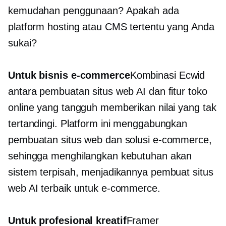
kemudahan penggunaan? Apakah ada
platform hosting atau CMS tertentu yang Anda
sukai?
Untuk bisnis e-commerce
Kombinasi Ecwid
antara pembuatan situs web AI dan fitur toko
online yang tangguh memberikan nilai yang tak
tertandingi. Platform ini menggabungkan
pembuatan situs web dan solusi e-commerce,
sehingga menghilangkan kebutuhan akan
sistem terpisah, menjadikannya pembuat situs
web AI terbaik untuk e-commerce.
Untuk profesional kreatif
Framer