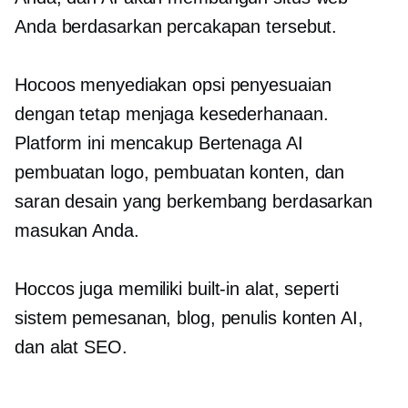
Anda berdasarkan percakapan tersebut.
Hocoos menyediakan opsi penyesuaian
dengan tetap menjaga kesederhanaan.
Platform ini mencakup
Bertenaga AI
pembuatan logo, pembuatan konten, dan
saran desain yang berkembang berdasarkan
masukan Anda.
Hoccos juga memiliki
built-in
alat, seperti
sistem pemesanan, blog, penulis konten AI,
dan alat SEO.