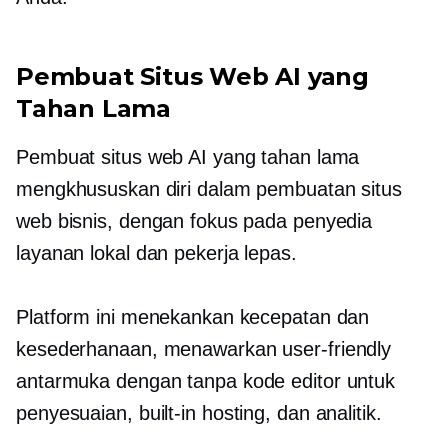
Pembuat Situs Web AI yang
Tahan Lama
Pembuat situs web AI yang tahan lama
mengkhususkan diri dalam pembuatan situs
web bisnis, dengan fokus pada penyedia
layanan lokal dan pekerja lepas.
Platform ini menekankan kecepatan dan
kesederhanaan, menawarkan
user-friendly
antarmuka dengan
tanpa kode
editor untuk
penyesuaian,
built-in
hosting, dan analitik.