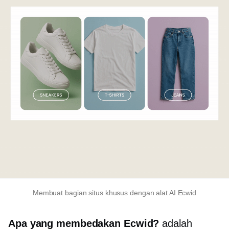
Membuat bagian situs khusus dengan alat AI Ecwid
Apa yang membedakan Ecwid?
adalah