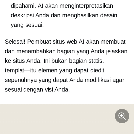
dipahami. AI akan menginterpretasikan
deskripsi Anda dan menghasilkan desain
yang sesuai.
Selesai! Pembuat situs web AI akan membuat
dan menambahkan bagian yang Anda jelaskan
ke situs Anda. Ini bukan bagian statis.
templat—itu
elemen yang dapat diedit
sepenuhnya yang dapat Anda modifikasi agar
sesuai dengan visi Anda.