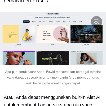
berbagai ceruk bisnis.
Apa pun ceruk pasar Anda, Ecwid menawarkan berbagai templat
yang dapat disesuaikan untuk membantu Anda membuat situs
web bisnis profesional dengan cepat
Atau, Anda dapat menggunakan
built-in
Alat AI
untuk membuat bagian situs apa pun yang