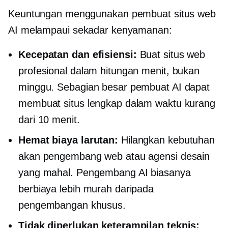
Keuntungan menggunakan pembuat situs web
AI melampaui sekadar kenyamanan:
Kecepatan dan efisiensi:
Buat situs web
profesional dalam hitungan menit, bukan
minggu. Sebagian besar pembuat AI dapat
membuat situs lengkap dalam waktu kurang
dari 10 menit.
Hemat biaya
larutan:
Hilangkan kebutuhan
akan pengembang web atau agensi desain
yang mahal. Pengembang AI biasanya
berbiaya lebih murah daripada
pengembangan khusus.
Tidak diperlukan keterampilan teknis: