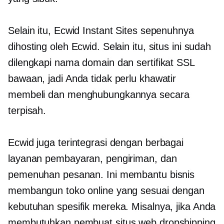
Selain itu, Ecwid Instant Sites sepenuhnya
dihosting oleh Ecwid. Selain itu, situs ini sudah
dilengkapi nama domain dan sertifikat SSL
bawaan, jadi Anda tidak perlu khawatir
membeli dan menghubungkannya secara
terpisah.
Ecwid juga terintegrasi dengan berbagai
layanan pembayaran, pengiriman, dan
pemenuhan pesanan. Ini membantu bisnis
membangun toko online yang sesuai dengan
kebutuhan spesifik mereka. Misalnya, jika Anda
membutuhkan pembuat situs web dropshipping