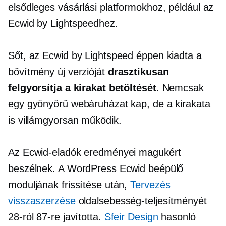
elsődleges vásárlási platformokhoz, például az
Ecwid by Lightspeedhez.
Sőt, az Ecwid by Lightspeed éppen kiadta a
bővítmény új verzióját
drasztikusan
felgyorsítja a kirakat betöltését
. Nemcsak
egy gyönyörű webáruházat kap, de a kirakata
is villámgyorsan működik.
Az Ecwid-eladók eredményei magukért
beszélnek. A WordPress Ecwid beépülő
moduljának frissítése után,
Tervezés
visszaszerzése
oldalsebesség-teljesítményét
28-ról 87-re javította.
Sfeir Design
hasonló