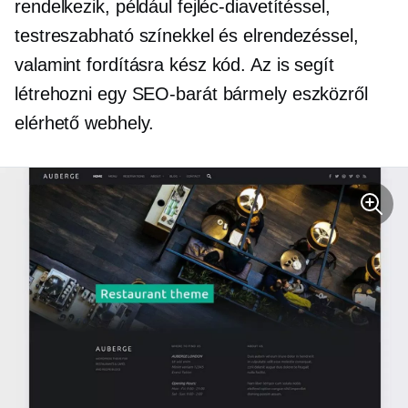
rendelkezik, például fejléc-diavetítéssel,
testreszabható színekkel és elrendezéssel,
valamint
fordításra kész kód.
Az is segít
létrehozni egy
SEO-barát
bármely eszközről
elérhető webhely.