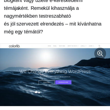
blogként vagy üzlete e-kereskedelmi
témájaként. Remekül kihasználja a
nagymértékben testreszabható
és
jól szervezett
elrendezés – mit kívánhatna
még egy témától?