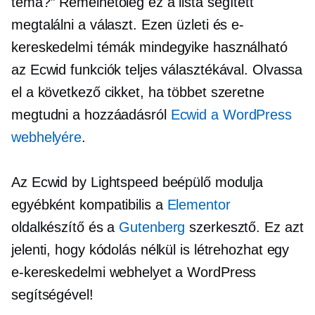
téma?” Remélhetőleg ez a lista segített
megtalálni a választ. Ezen üzleti és e-
kereskedelmi témák mindegyike használható
az Ecwid funkciók teljes választékával. Olvassa
el a következő cikket, ha többet szeretne
megtudni a hozzáadásról
Ecwid a WordPress
webhelyére
.
Az Ecwid by Lightspeed beépülő modulja
egyébként kompatibilis a
Elementor
oldalkészítő és a
Gutenberg
szerkesztő. Ez azt
jelenti, hogy kódolás nélkül is létrehozhat egy
e-kereskedelmi webhelyet a WordPress
segítségével!