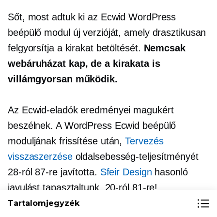
Sőt, most adtuk ki az Ecwid WordPress
beépülő modul új verzióját, amely drasztikusan
felgyorsítja a kirakat betöltését.
Nemcsak
webáruházat kap, de a kirakata is
villámgyorsan működik.
Az Ecwid-eladók eredményei magukért
beszélnek. A WordPress Ecwid beépülő
moduljának frissítése után,
Tervezés
visszaszerzése
oldalsebesség-teljesítményét
28-ról 87-re javította.
Sfeir Design
hasonló
javulást tapasztaltunk, 20-ról 81-re!
Tartalomjegyzék