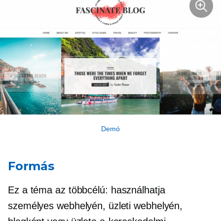
Demó
Formás
Ez a téma az
többcélú:
használhatja
személyes webhelyén, üzleti webhelyén,