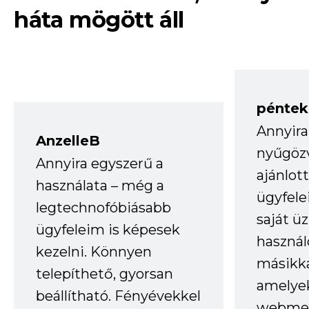
háta mögött áll
péntek
Annyira
AnzelleB
nyűgöz
Annyira egyszerű a
ajánlo
használata – még a
ügyfele
legtechnofóbiásabb
saját ü
ügyfeleim is képesek
haszná
kezelni. Könnyen
másikka
telepíthető, gyorsan
amelye
beállítható. Fényévekkel
webmes