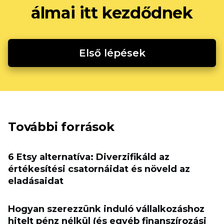
álmai itt kezdődnek
Első lépések
További források
6 Etsy alternatíva: Diverzifikáld az
értékesítési csatornáidat és növeld az
eladásaidat
Hogyan szerezzünk induló vállalkozáshoz
hitelt pénz nélkül (és egyéb finanszírozási