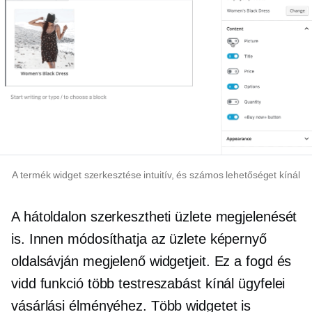
A termék widget szerkesztése intuitív, és számos lehetőséget kínál
A hátoldalon szerkesztheti üzlete megjelenését
is. Innen módosíthatja az üzlete képernyő
oldalsávján megjelenő widgetjeit. Ez a fogd és
vidd funkció több testreszabást kínál ügyfelei
vásárlási élményéhez. Több widgetet is