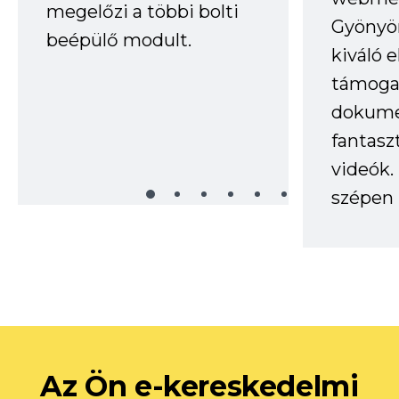
megelőzi a többi bolti
Gyönyör
beépülő modult.
kiváló 
támogat
dokume
fantasz
videók
szépen 
Az Ön e-kereskedelmi