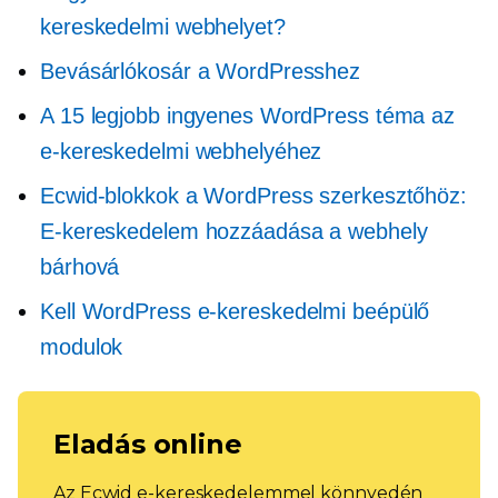
kereskedelmi webhelyet?
Bevásárlókosár a WordPresshez
A 15 legjobb ingyenes WordPress téma az
e-kereskedelmi webhelyéhez
Ecwid-blokkok a WordPress szerkesztőhöz:
E-kereskedelem hozzáadása a webhely
bárhová
Kell
WordPress e-kereskedelmi beépülő
modulok
Eladás online
Az Ecwid e-kereskedelemmel könnyedén