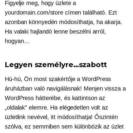
Figyelje meg, hogy üzlete a
yourdomain.com/store címen található. Ezt
azonban könnyedén módosíthatja, ha akarja.
Ha valaki hajlandó lenne beszélni arról,
hogyan…
Legyen személyre…szabott
Hú-hú,
Ön most szakértője a WordPress
áruházban való navigálásnak! Menjen vissza a
WordPress hátterébe, és kattintson az
„oldalak” elemre. Ha elégedetlen volt az
üzletlink nevével, itt módosíthatja! Őszintén
szólva, ez semmiben sem különbözik az üzlet