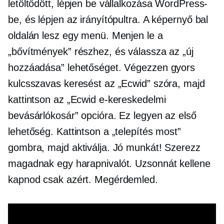
letöltődött, lépjen be vállalkozása WordPress-
be, és lépjen az irányítópultra. A képernyő bal
oldalán lesz egy menü. Menjen le a
„bővítmények” részhez, és válassza az „új
hozzáadása” lehetőséget. Végezzen gyors
kulcsszavas keresést az „Ecwid” szóra, majd
kattintson az „Ecwid e-kereskedelmi
bevásárlókosár” opcióra. Ez legyen az első
lehetőség. Kattintson a „telepítés most”
gombra, majd aktiválja. Jó munkát! Szerezz
magadnak egy harapnivalót. Uzsonnát kellene
kapnod csak azért. Megérdemled.