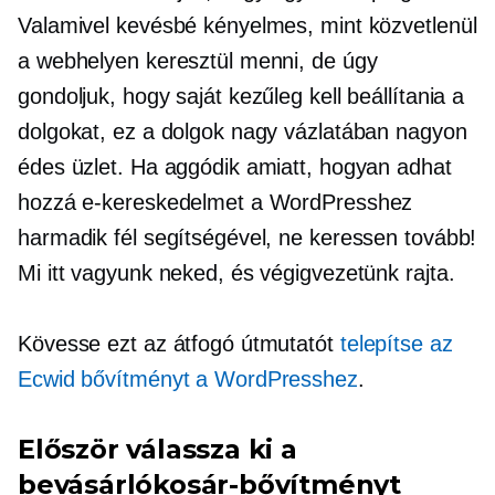
Valamivel kevésbé kényelmes, mint közvetlenül
a webhelyen keresztül menni, de úgy
gondoljuk, hogy saját kezűleg kell beállítania a
dolgokat, ez a dolgok nagy vázlatában nagyon
édes üzlet. Ha aggódik amiatt, hogyan adhat
hozzá e-kereskedelmet a WordPresshez
harmadik fél segítségével, ne keressen tovább!
Mi itt vagyunk neked, és végigvezetünk rajta.
Kövesse ezt az átfogó útmutatót
telepítse az
Ecwid bővítményt a WordPresshez
.
Először válassza ki a
bevásárlókosár-bővítményt