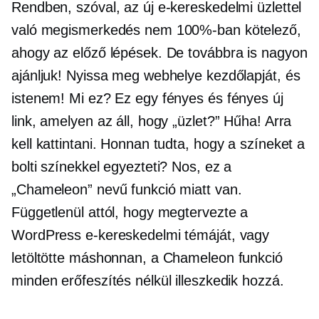
Rendben, szóval, az új e-kereskedelmi üzlettel
való megismerkedés nem 100%-ban kötelező,
ahogy az előző lépések. De továbbra is nagyon
ajánljuk! Nyissa meg webhelye kezdőlapját, és
istenem! Mi ez? Ez egy fényes és fényes új
link, amelyen az áll, hogy „üzlet?” Hűha! Arra
kell kattintani. Honnan tudta, hogy a színeket a
bolti színekkel egyezteti? Nos, ez a
„Chameleon” nevű funkció miatt van.
Függetlenül attól, hogy megtervezte a
WordPress e-kereskedelmi témáját, vagy
letöltötte máshonnan, a Chameleon funkció
minden erőfeszítés nélkül illeszkedik hozzá.