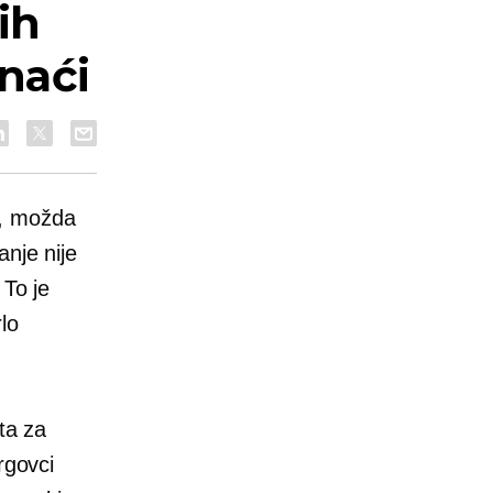
ih
naći
i, možda
nje nije
 To je
lo
ta za
rgovci