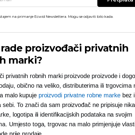
stajem na primanje Ecwid Newslettera. Mogu se odjaviti bilo kada.
rade proizvođači privatnih
ih marki?
či privatnih robnih marki proizvode proizvode i dog
odaju, obično na veliko, distributerima ili trgovcima
na malo kupuje
proizvodi privatne robne marke
bez i
 sebi. To znači da sam proizvođač ne pripisuje nika
ke, logotipa ili identifikacijskih podataka na svojim
ma. Umjesto toga, trgovac na malo primjenjuje vlast
de prije prodaje.