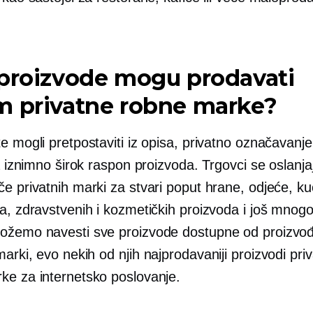
proizvode mogu prodavati
m privatne robne marke?
e mogli pretpostaviti iz opisa, privatno označavan
za iznimno širok raspon proizvoda. Trgovci se oslanja
če privatnih marki za stvari poput hrane, odjeće, k
a, zdravstvenih i kozmetičkih proizvoda i još mnogo
ožemo navesti sve proizvode dostupne od proizvo
marki, evo nekih od njih
najprodavaniji
proizvodi pri
ke za internetsko poslovanje.