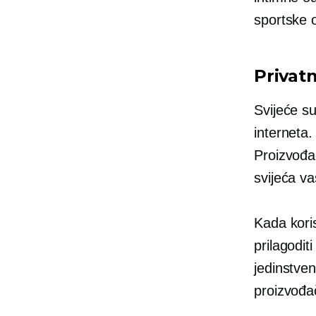
sportske 
Privatn
Svijeće su
interneta.
Proizvođa
svijeća v
Kada kori
prilagoditi
jedinstve
proizvođa