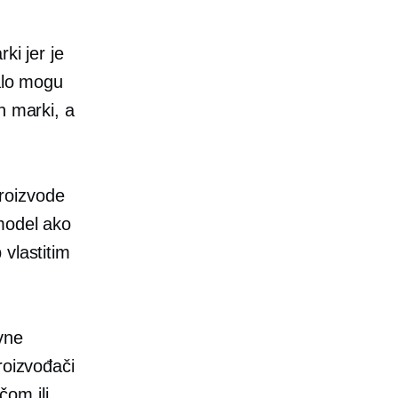
ki jer je
malo mogu
h marki, a
roizvode
model ako
vlastitim
vne
roizvođači
čom ili