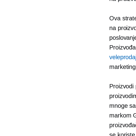
Ova strate
na proizv
poslovanj
Proizvođa
veleproda
marketin
Proizvodi 
proizvodi
mnoge sa
markom Gr
proizvođa
se koriste