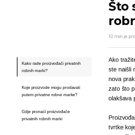
Što 
robn
10 min je pr
Ako traži
Kako rade proizvođači privatnih
ste naišli
robnih marki?
nova praks
Koje proizvode mogu prodavati
zato što p
putem privatne robne marke?
olakšava p
Gdje pronaći proizvođače
Proizvođač
privatnih robnih marki
tvrtke koj