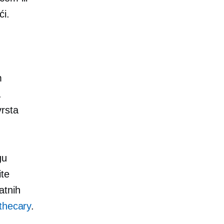
ći.
m
.
vrsta
gu
ite
atnih
thecary
.