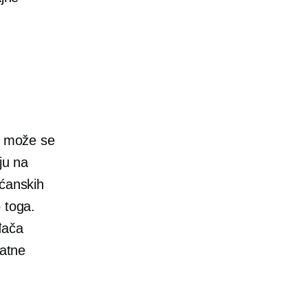
je može se
ju na
ućanskih
 toga.
đača
vatne