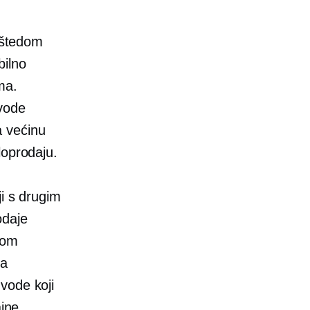
 uštedom
bilno
ma.
zvode
a većinu
loprodaju.
ji s drugim
odaje
nom
da
vode koji
ajne