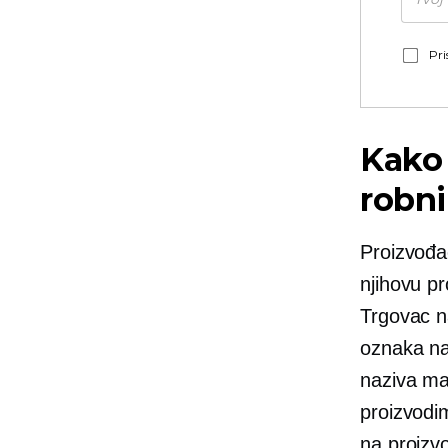
Pri
Kako 
robn
Proizvođa
njihovu pr
Trgovac 
oznaka na
naziva mar
proizvodi
na proizvo