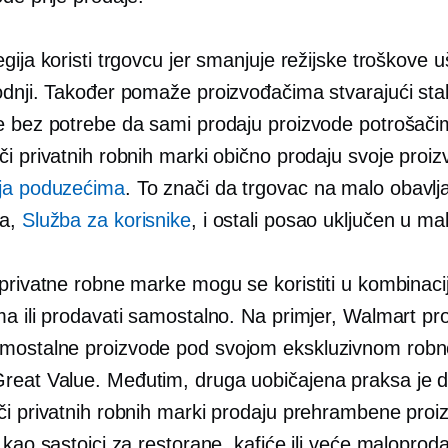
gija koristi trgovcu jer smanjuje režijske troškove
odnji. Također pomaže proizvođačima stvarajući sta
e bez potrebe da sami prodaju proizvode potrošači
či privatnih robnih marki obično prodaju svoje proi
ja poduzećima
. To znači da trgovac na malo obavlj
ga,
Služba za korisnike
, i ostali posao uključen u ma
privatne robne marke mogu se koristiti u kombinaci
ma ili prodavati samostalno. Na primjer, Walmart pr
mostalne proizvode pod svojom ekskluzivnom rob
eat Value. Međutim, druga uobičajena praksa je 
či privatnih robnih marki prodaju prehrambene proiz
 kao sastojci za restorane, kafiće ili veće maloprod