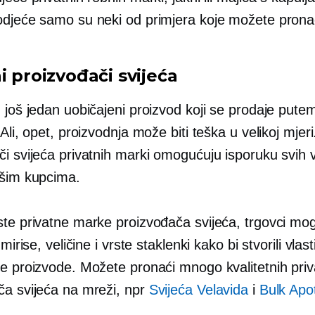
odjeće samo su neki od primjera koje možete prona
i proizvođači svijeća
 još jedan uobičajeni proizvod koji se prodaje pute
 Ali, opet, proizvodnja može biti teška u velikoj mjeri
či svijeća privatnih marki omogućuju isporuku svih 
ašim kupcima.
ste privatne marke proizvođača svijeća, trgovci mo
 mirise, veličine i vrste staklenki kako bi stvorili vlast
ne proizvode. Možete pronaći mnogo kvalitetnih priv
ča svijeća na mreži, npr
Svijeća Velavida
i
Bulk Apo