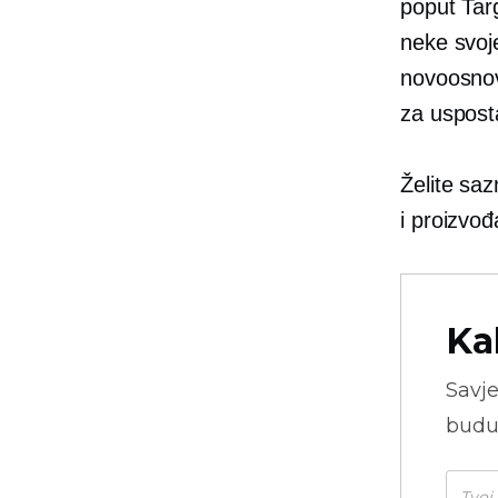
poput Tar
neke svoj
novoosnov
za usposta
Želite saz
i proizvođ
Ka
Savje
budu