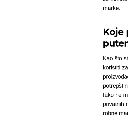
marke.
Koje 
pute
Kao što st
koristiti 
proizvođa
potrepštin
Iako ne m
privatnih 
robne mar