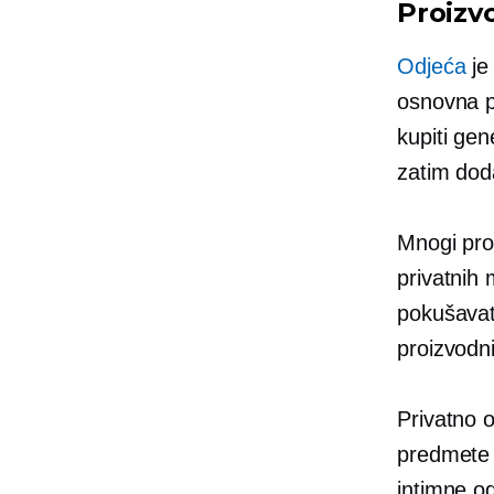
Proizv
Odjeća
je 
osnovna po
kupiti gen
zatim doda
Mnogi pro
privatnih
pokušavate
proizvodn
Privatno 
predmete a
intimne od