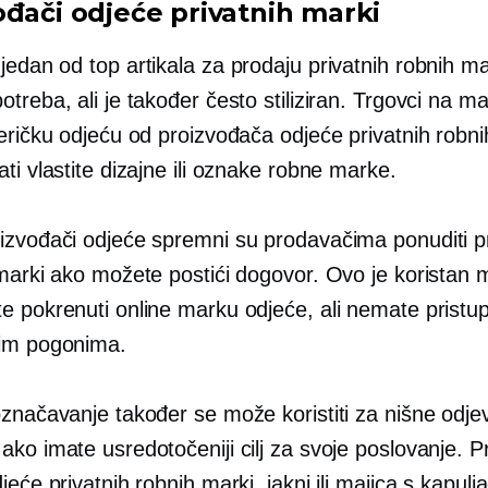
ođači odjeće privatnih marki
jedan od top artikala za prodaju privatnih robnih mar
treba, ali je također često stiliziran. Trgovci na 
eričku odjeću od proizvođača odjeće privatnih robni
ti vlastite dizajne ili oznake robne marke.
izvođači odjeće spremni su prodavačima ponuditi p
 marki ako možete postići dogovor. Ovo je koristan 
 pokrenuti online marku odjeće, ali nemate pristup 
im pogonima.
označavanje također se može koristiti za nišne odje
ko imate usredotočeniji cilj za svoje poslovanje. P
jeće privatnih robnih marki, jakni ili majica s kapulja