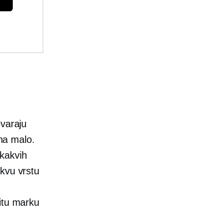
ovaraju
 na malo.
kakvih
kvu vrstu
itu marku