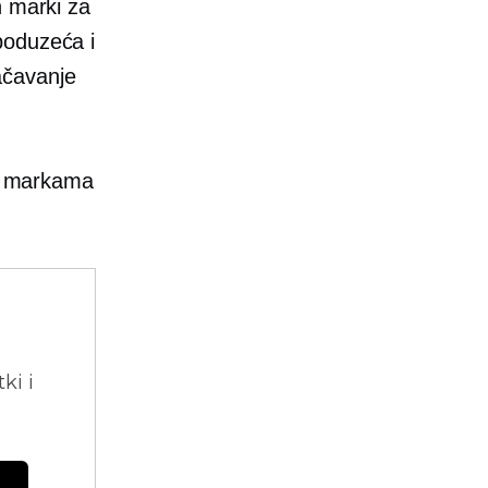
h marki za
poduzeća i
ačavanje
im markama
ki i