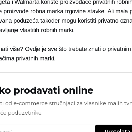
geta i Walmarta koriste proizvođače privatnih robni
e proizvode
robna marka trgovine
stavke. Ali mala 
ana poduzeća također mogu koristiti privatno ozn
vljanje vlastitih robnih marki.
nati više? Ovdje je sve što trebate znati o privatn
ačima privatnih marki.
ko prodavati online
ti od
e-commerce
stručnjaci za vlasnike malih tvrt
će poduzetnike.
Pretplata