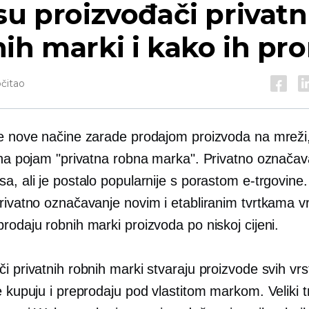
su proizvođači privatn
ih marki i kako ih pro
očitao
te nove načine zarade prodajom proizvoda na mrež
 na pojam "privatna robna marka". Privatno označava
a, ali je postalo popularnije s porastom e-trgovine.
rivatno označavanje novim i etabliranim tvrtkama vr
rodaju robnih marki proizvoda po niskoj cijeni.
i privatnih robnih marki stvaraju proizvode svih vrs
e kupuju i preprodaju pod vlastitom markom. Veliki t