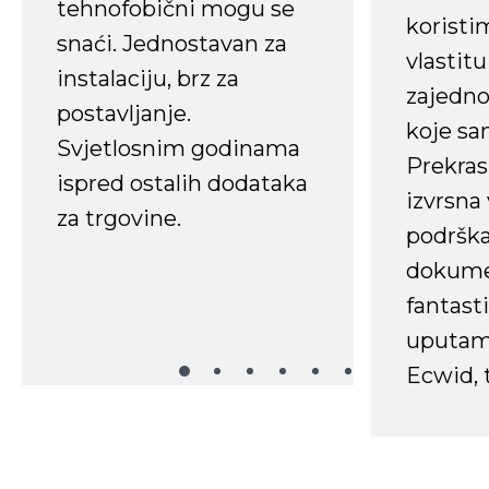
tehnofobični mogu se
koristi
snaći. Jednostavan za
vlastit
instalaciju, brz za
zajedno 
postavljanje.
koje s
Svjetlosnim godinama
Prekras
ispred ostalih dodataka
izvrsna
za trgovine.
podrška
dokume
fantasti
uputama
Ecwid, t