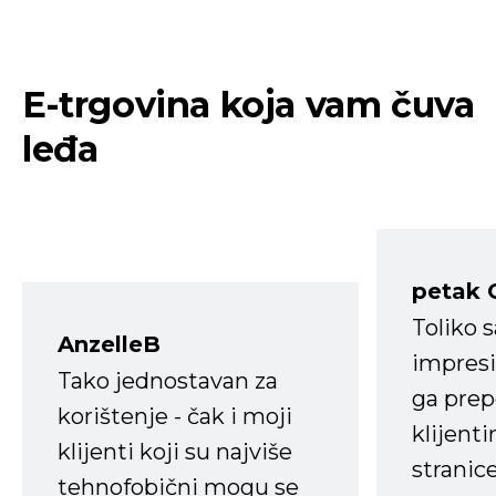
E-trgovina koja vam čuva
leđa
petak 
Toliko 
AnzelleB
impresi
Tako jednostavan za
ga prep
korištenje - čak i moji
klijent
klijenti koji su najviše
stranice
tehnofobični mogu se