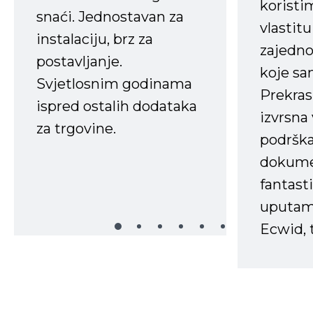
koristi
snaći. Jednostavan za
vlastit
instalaciju, brz za
zajedno 
postavljanje.
koje s
Svjetlosnim godinama
Prekras
ispred ostalih dodataka
izvrsna
za trgovine.
podrška
dokume
fantasti
uputama
Ecwid, t