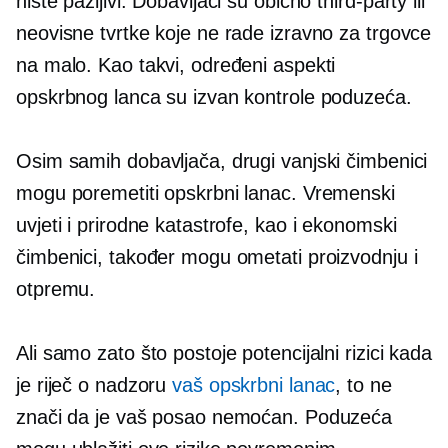
niste pažljivi. Dobavljači su obično
third-party
ili
neovisne tvrtke koje ne rade izravno za trgovce
na malo. Kao takvi, određeni aspekti
opskrbnog lanca su izvan kontrole poduzeća.
Osim samih dobavljača, drugi vanjski čimbenici
mogu poremetiti opskrbni lanac. Vremenski
uvjeti i prirodne katastrofe, kao i ekonomski
čimbenici, također mogu ometati proizvodnju i
otpremu.
Ali samo zato što postoje potencijalni rizici kada
je riječ o nadzoru
vaš opskrbni lanac
, to ne
znači da je vaš posao nemoćan. Poduzeća