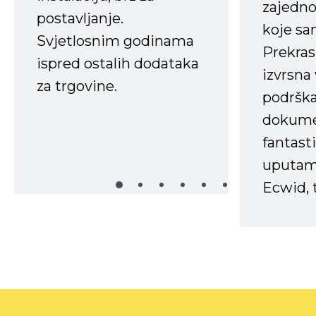
zajedno 
postavljanje.
koje s
Svjetlosnim godinama
Prekras
ispred ostalih dodataka
izvrsna
za trgovine.
podrška
dokume
fantasti
uputama
Ecwid, t