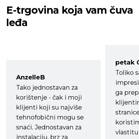
E-trgovina koja vam čuva
leđa
petak 
Toliko 
AnzelleB
impresi
Tako jednostavan za
ga prep
korištenje - čak i moji
klijent
klijenti koji su najviše
stranice
tehnofobični mogu se
koristi
snaći. Jednostavan za
vlastit
instalaciju, brz za