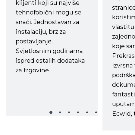
klijenti koji su najviše
stranice
tehnofobični mogu se
koristi
snaći. Jednostavan za
vlastit
instalaciju, brz za
zajedno 
postavljanje.
koje s
Svjetlosnim godinama
Prekras
ispred ostalih dodataka
izvrsna
za trgovine.
podrška
dokume
fantasti
uputama
Ecwid, t