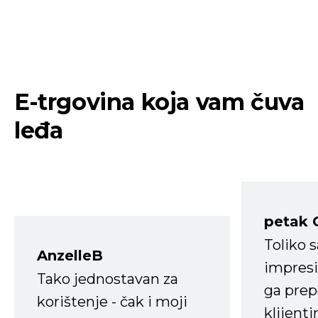
E-trgovina koja vam čuva
leđa
petak 
Toliko 
AnzelleB
impresi
Tako jednostavan za
ga prep
korištenje - čak i moji
klijent