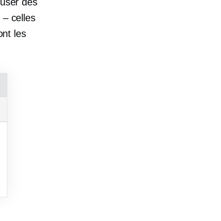
fuser des
 – celles
ont les