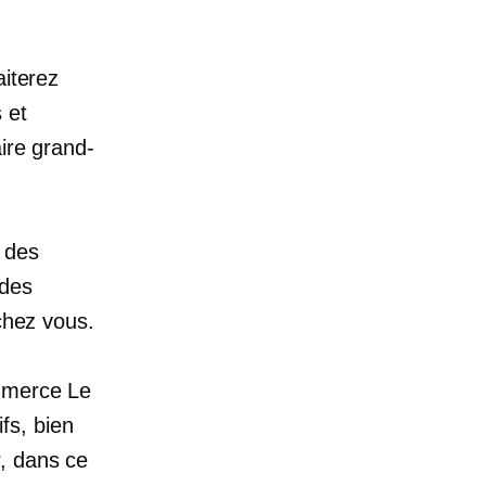
aiterez
 et
aire grand-
 des
 des
 chez vous.
mmerce
Le
ifs, bien
ir, dans ce