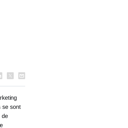
rketing
ls se sont
s de
me