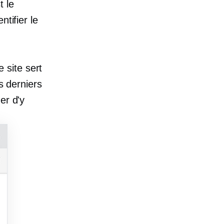
t le
tifier le
 site sert
s derniers
er d'y