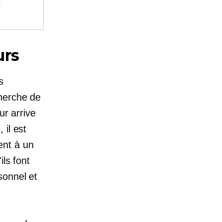
.
urs
s
cherche de
ur arrive
, il est
ent à un
ls font
sonnel
et