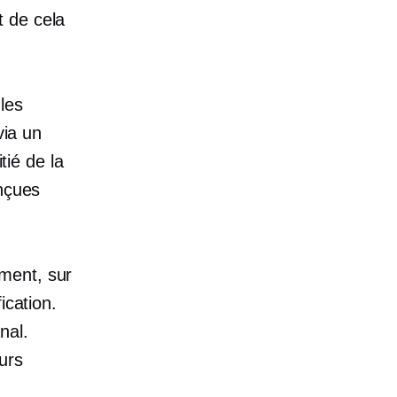
t de cela
les
via un
tié de la
onçues
ment, sur
ication.
nal.
eurs