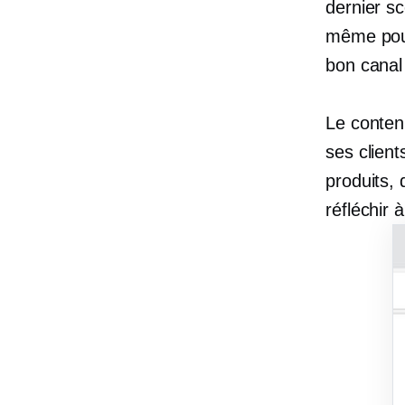
dernier s
même pour 
bon canal 
Le conten
ses client
produits, 
réfléchir 