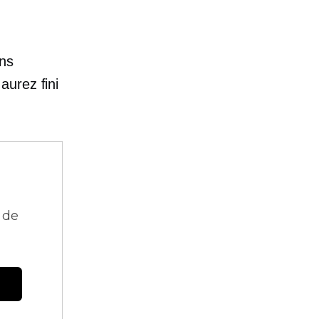
ons
aurez fini
 de