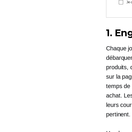
Je 
1. En
Chaque jo
débarquen
produits, 
sur la pa
temps de 
achat. Les
leurs cou
pertinent.