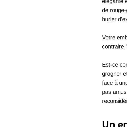
élégante e
de rouge-
hurler d'e
Votre emba
contraire 
Est-ce com
grogner et
face à une
pas amusan
reconsidé
Un em