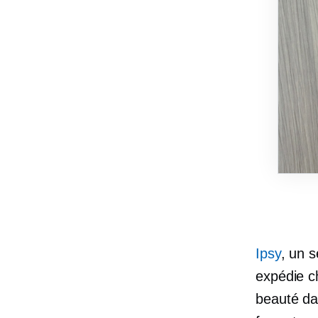
Ipsy
, un 
expédie c
beauté dan