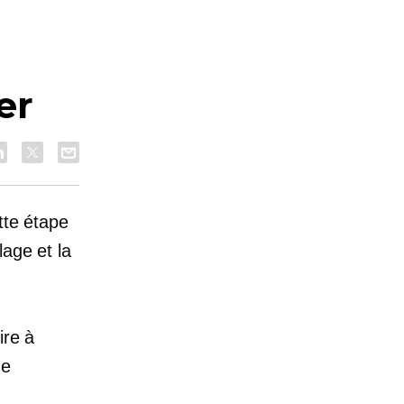
er
tte étape
lage et la
ire à
de