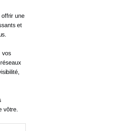
offrir une
ssants et
us.
, vos
s réseaux
ibilité,
s
e vôtre.