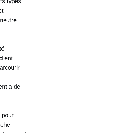
nts types
et
 neutre
té
client
arcourir
ent a de
 pour
oche