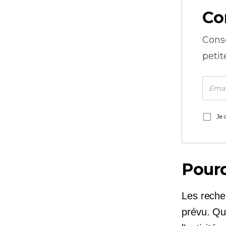
Co
Cons
petit
Je 
Pourq
Les reche
prévu. Q