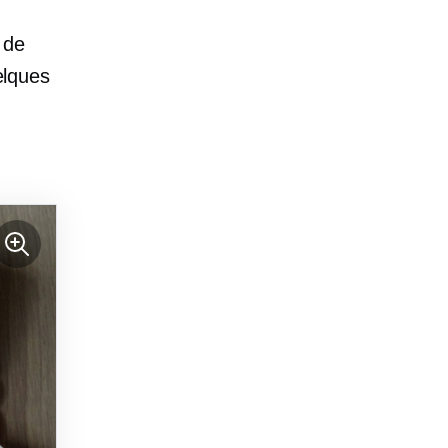
 de
elques