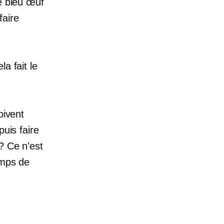
ge bleu œuf
faire
a fait le
oivent
puis faire
? Ce n'est
emps de