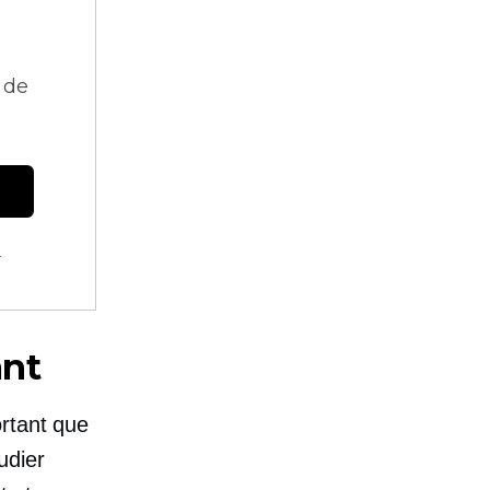
 de
.
ant
ortant que
udier