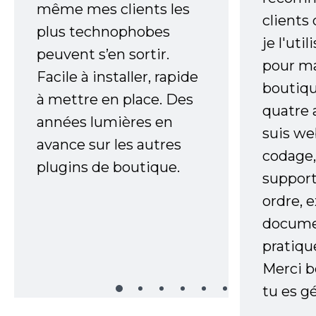
même mes clients les
clients
plus technophobes
je l'uti
peuvent s’en sortir.
pour m
Facile à installer, rapide
boutiqu
à mettre en place. Des
quatre 
années lumières en
suis w
avance sur les autres
codage,
plugins de boutique.
support
ordre, 
documen
pratiqu
Merci 
tu es gé