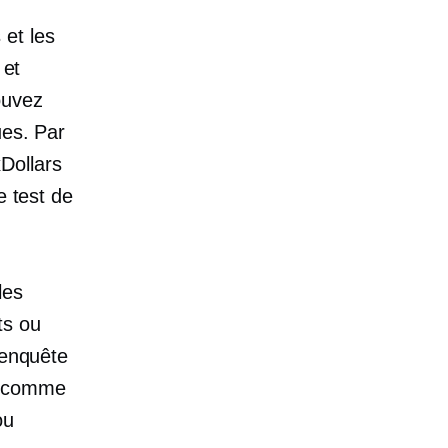
 et les
 et
ouvez
ues. Par
Dollars
e test de
les
ts ou
'enquête
rs comme
ou