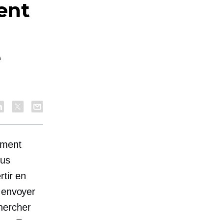
ent
e
ement
ous
rtir en
z envoyer
hercher