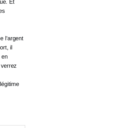
gue. Et
es
e l’argent
rt, il
l en
 verrez
légitime