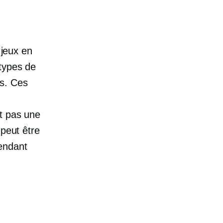
 jeux en
 types de
s. Ces
st pas une
 peut être
endant