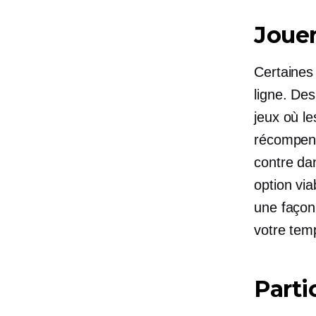
Jouer
Certaines 
ligne. De
jeux où le
récompens
contre
da
option via
une façon
votre temp
Parti