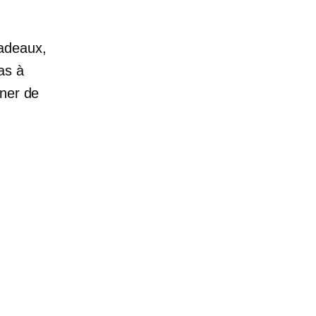
cadeaux,
as à
gner de