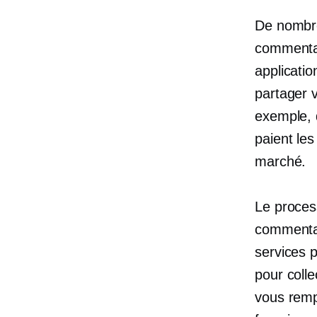
De nombre
commenta
applicati
partager v
exemple, 
paient les
marché.
Le proces
commentai
services p
pour coll
vous remp