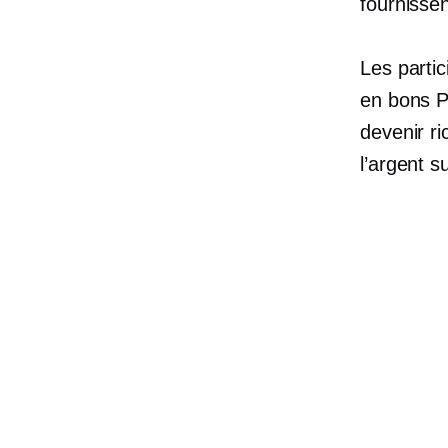
fournisse
Les parti
en bons P
devenir r
l’argent s