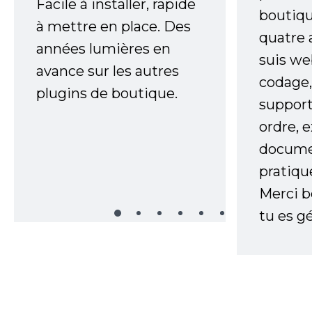
Facile à installer, rapide
boutiqu
à mettre en place. Des
quatre 
années lumières en
suis w
avance sur les autres
codage,
plugins de boutique.
support
ordre, 
documen
pratiqu
Merci 
tu es gé