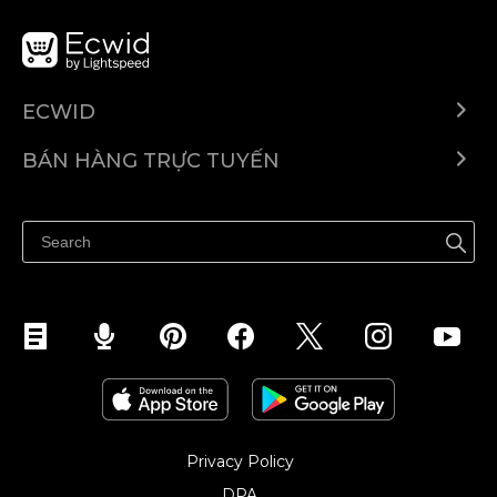
ECWID
Ecwid.com
BÁN HÀNG TRỰC TUYẾN
Trung tâm trợ giúp
Bán ở bất cứ đâu
Quảng bá ở bất cứ đâu
Kiểm soát mọi thứ
Privacy Policy
DPA