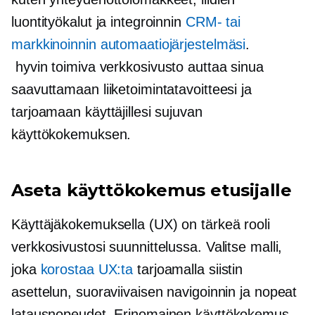
luontityökalut ja integroinnin
CRM- tai
markkinoinnin automaatiojärjestelmäsi
.
hyvin toimiva
verkkosivusto auttaa sinua
saavuttamaan liiketoimintatavoitteesi ja
tarjoamaan käyttäjillesi sujuvan
käyttökokemuksen.
Aseta käyttökokemus etusijalle
Käyttäjäkokemuksella (UX) on tärkeä rooli
verkkosivustosi suunnittelussa. Valitse malli,
joka
korostaa UX:ta
tarjoamalla siistin
asettelun, suoraviivaisen navigoinnin ja nopeat
latausnopeudet. Erinomainen käyttökokemus