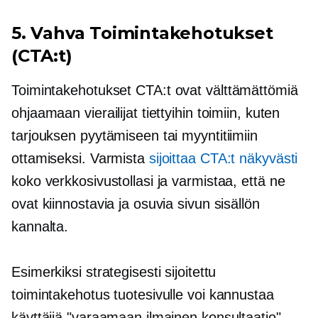
5. Vahva
Toimintakehotukset
(CTA:t)
Toimintakehotukset
CTA:t ovat välttämättömiä
ohjaamaan vierailijat tiettyihin toimiin, kuten
tarjouksen pyytämiseen tai myyntitiimiin
ottamiseksi. Varmista
sijoittaa CTA:t näkyvästi
koko verkkosivustollasi ja varmistaa, että ne
ovat kiinnostavia ja osuvia sivun sisällön
kannalta.
Esimerkiksi strategisesti sijoitettu
toimintakehotus tuotesivulle voi kannustaa
käyttäjiä "varaamaan ilmainen konsultaatio",