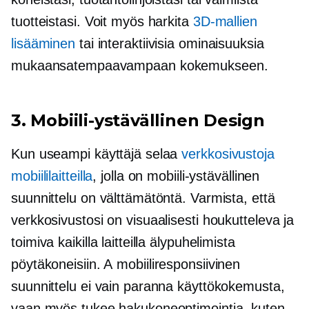
tuotteistasi. Voit myös harkita
3D-mallien
lisääminen
tai interaktiivisia ominaisuuksia
mukaansatempaavampaan kokemukseen.
3.
Mobiili-ystävällinen
Design
Kun useampi käyttäjä selaa
verkkosivustoja
mobiililaitteilla
, jolla on
mobiili-ystävällinen
suunnittelu on välttämätöntä. Varmista, että
verkkosivustosi on visuaalisesti houkutteleva ja
toimiva kaikilla laitteilla älypuhelimista
pöytäkoneisiin. A
mobiiliresponsiivinen
suunnittelu ei vain paranna käyttökokemusta,
vaan myös tukee hakukoneoptimointia, kuten