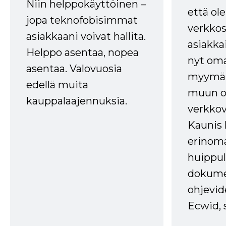
Niin helppokäyttöinen –
että ole
jopa teknofobisimmat
verkkos
asiakkaani voivat hallita.
asiakkai
Helppo asentaa, nopea
nyt om
asentaa. Valovuosia
myymälä
edellä muita
muun oh
kauppalaajennuksia.
verkkov
Kaunis 
erinom
huippul
dokume
ohjevid
Ecwid, 