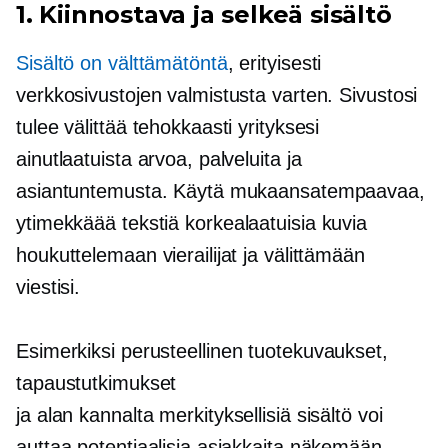
1. Kiinnostava ja selkeä sisältö
Sisältö on välttämätöntä
, erityisesti
verkkosivustojen valmistusta varten. Sivustosi
tulee välittää tehokkaasti yrityksesi
ainutlaatuista arvoa, palveluita ja
asiantuntemusta. Käytä mukaansatempaavaa,
ytimekkäää tekstiä
korkealaatuisia
kuvia
houkuttelemaan vierailijat ja välittämään
viestisi.
Esimerkiksi
perusteellinen
tuotekuvaukset,
tapaustutkimukset
ja
alan kannalta merkityksellisiä
sisältö voi
auttaa potentiaalisia asiakkaita näkemään,