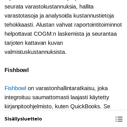
seurata varastokustannuksia, hallita
varastotasoja ja analysoida kustannustietoja
tehokkaasti. Alustan vahvat raportointitoiminnot
helpottavat COGM:n laskemista ja seurantaa
tarjoten kattavan kuvan
valmistuskustannuksista.
Fishbowl
Fishbowl
on varastonhallintaratkaisu, joka
integroituu saumattomasti
laajasti käytetty
kirjanpitoohjelmisto, kuten QuickBooks. Se
sisältää ominaisuuksia varaston seurantaan,
Sisällysluettelo
tilausten hallintaan ja kustannusten