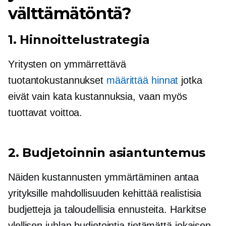
välttämätöntä?
1. Hinnoittelustrategia
Yritysten on ymmärrettävä
tuotantokustannukset
määrittää hinnat
jotka
eivät vain kata kustannuksia, vaan myös
tuottavat voittoa.
2. Budjetoinnin asiantuntemus
Näiden kustannusten ymmärtäminen antaa
yrityksille mahdollisuuden kehittää realistisia
budjetteja ja taloudellisia ennusteita. Harkitse
ylellisen juhlan budjetointia tietämättä jokaisen