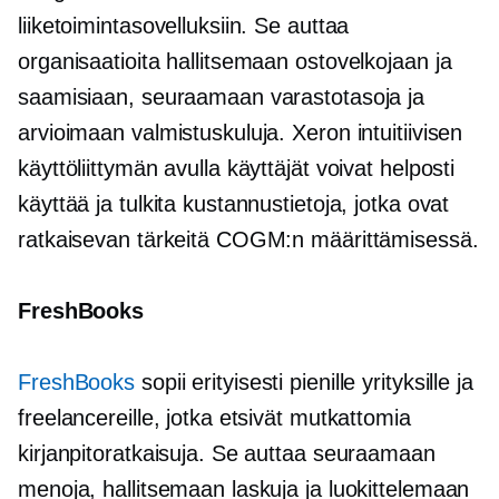
liiketoimintasovelluksiin. Se auttaa
organisaatioita hallitsemaan ostovelkojaan ja
saamisiaan, seuraamaan varastotasoja ja
arvioimaan valmistuskuluja. Xeron intuitiivisen
käyttöliittymän avulla käyttäjät voivat helposti
käyttää ja tulkita kustannustietoja, jotka ovat
ratkaisevan tärkeitä COGM:n määrittämisessä.
FreshBooks
FreshBooks
sopii erityisesti pienille yrityksille ja
freelancereille, jotka etsivät mutkattomia
kirjanpitoratkaisuja. Se auttaa seuraamaan
menoja, hallitsemaan laskuja ja luokittelemaan