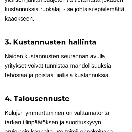
kustannuksia
ruokalaji - se
johtaisi epäilemättä
kaaokseen.
3. Kustannusten hallinta
Näiden kustannusten seurannan avulla
yritykset voivat tunnistaa mahdollisuuksia
tehostaa ja poistaa liiallisia kustannuksia.
4. Talousennuste
Kulujen ymmärtäminen on välttämätöntä
tarkan tilinpäätöksen ja suorituskyvyn
arvioinnin kannalta. Se toimii ennakoivana