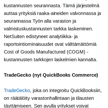
kustannusten seurannasta. Tämä järjestelmä
auttaa yrityksiä raaka-aineiden valvonnassa ja
seurannassa
Työn alla
varaston ja
valmistuskustannusten tarkka laskeminen.
NetSuiten edistyneet analytiikka- ja
raportointiominaisuudet ovat välttämättömiä
Cost of Goods Manufactured (COGM) -
kustannusten tarkkojen laskelmien kannalta.
TradeGecko (nyt QuickBooks Commerce)
TradeGecko
, joka on integroitu QuickBooksiin,
on räätälöity varastonhallintaan ja tilausten
täyttämiseen. Sen avulla yritykset voivat