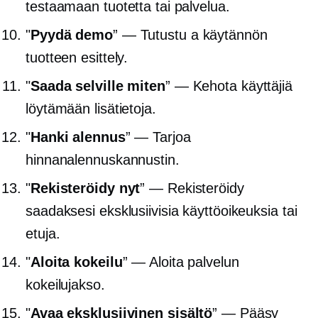
testaamaan tuotetta tai palvelua.
"
Pyydä demo
” — Tutustu a
käytännön
tuotteen esittely.
"
Saada selville miten
” — Kehota käyttäjiä
löytämään lisätietoja.
"
Hanki alennus
” — Tarjoa
hinnanalennuskannustin.
"
Rekisteröidy nyt
” — Rekisteröidy
saadaksesi eksklusiivisia käyttöoikeuksia tai
etuja.
"
Aloita kokeilu
” — Aloita palvelun
kokeilujakso.
"
Avaa eksklusiivinen sisältö
” — Pääsy