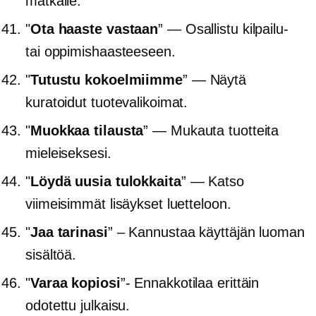
matkalle.
"
Ota haaste vastaan
” — Osallistu kilpailu-
tai oppimishaasteeseen.
"
Tutustu kokoelmiimme
” — Näytä
kuratoidut tuotevalikoimat.
"
Muokkaa tilausta
” — Mukauta tuotteita
mieleiseksesi.
"
Löydä uusia tulokkaita
” — Katso
viimeisimmät lisäykset luetteloon.
"
Jaa tarinasi
” – Kannustaa
käyttäjän luoman
sisältöä.
"
Varaa kopiosi
”-
Ennakkotilaa
erittäin
odotettu julkaisu.