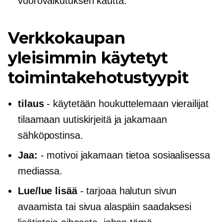
vuorovaikutuksen kautta.
Verkkokaupan
yleisimmin käytetyt
toimintakehotustyypit
tilaus
-
käytetään houkuttelemaan vierailijat
tilaamaan uutiskirjeitä ja jakamaan
sähköpostinsa.
Jaa:
-
motivoi jakamaan tietoa sosiaalisessa
mediassa.
Lue/lue lisää
-
tarjoaa halutun sivun
avaamista tai sivua alaspäin saadaksesi