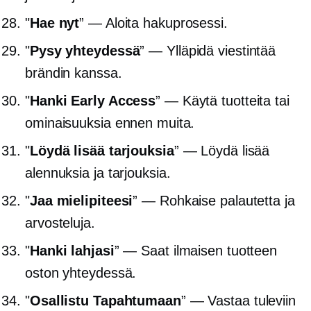
"
Hae nyt
” — Aloita hakuprosessi.
"
Pysy yhteydessä
” — Ylläpidä viestintää
brändin kanssa.
"
Hanki Early Access
” — Käytä tuotteita tai
ominaisuuksia ennen muita.
"
Löydä lisää tarjouksia
” — Löydä lisää
alennuksia ja tarjouksia.
"
Jaa mielipiteesi
” — Rohkaise palautetta ja
arvosteluja.
"
Hanki lahjasi
” — Saat ilmaisen tuotteen
oston yhteydessä.
"
Osallistu Tapahtumaan
” — Vastaa tuleviin