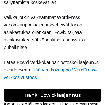
säilyttämistä koskevat lait.
Vaikka jotkin vaikeammat WordPress-
verkkokauppalaajennukset eivät tarjoa
asiakastukea ollenkaan, Ecwid tarjoaa
asiakastukea sähköpostitse, chatissa ja
puhelimitse.
Lataa Ecwid-verkkokaupan ostoskorilaajennus
osoitteeseen
lisää verkkokauppa WordPress-
verkkosivustoosi
.
Hanki Ecwid-laajennus
Asennuksen jälkeen laajennus luo automaattisesti