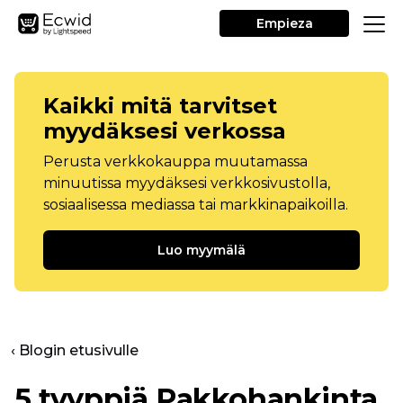
Empieza
Kaikki mitä tarvitset
myydäksesi verkossa
Perusta verkkokauppa muutamassa
minuutissa myydäksesi verkkosivustolla,
sosiaalisessa mediassa tai markkinapaikoilla.
Luo myymälä
‹ Blogin etusivulle
5 tyyppiä
Pakkohankinta