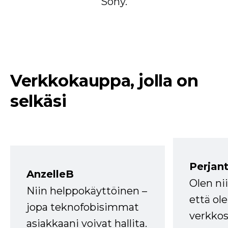
Sony.
Verkkokauppa, jolla on
selkäsi
Perjant
AnzelleB
Olen ni
Niin helppokäyttöinen –
että ole
jopa teknofobisimmat
verkkos
asiakkaani voivat hallita.