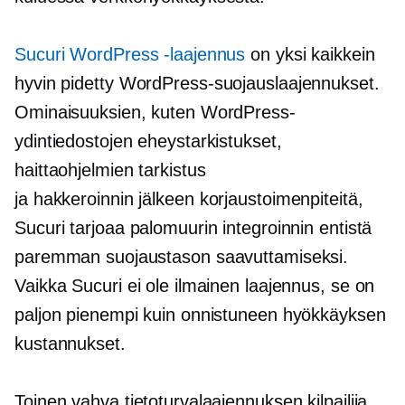
Sucuri WordPress -laajennus
on yksi kaikkein
hyvin pidetty
WordPress-suojauslaajennukset.
Ominaisuuksien, kuten WordPress-
ydintiedostojen eheystarkistukset,
haittaohjelmien tarkistus
ja
hakkeroinnin jälkeen
korjaustoimenpiteitä,
Sucuri tarjoaa palomuurin integroinnin entistä
paremman suojaustason saavuttamiseksi.
Vaikka Sucuri ei ole ilmainen laajennus, se on
paljon pienempi kuin onnistuneen hyökkäyksen
kustannukset.
Toinen vahva tietoturvalaajennuksen kilpailija