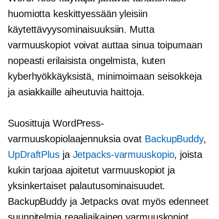
huomiotta keskittyessään yleisiin
käytettävyysominaisuuksiin. Mutta
varmuuskopiot voivat auttaa sinua toipumaan
nopeasti erilaisista ongelmista, kuten
kyberhyökkäyksistä, minimoimaan seisokkeja
ja asiakkaille aiheutuvia haittoja.
Suosittuja WordPress-
varmuuskopiolaajennuksia ovat
BackupBuddy
,
UpDraftPlus
ja
Jetpacks-varmuuskopio
, joista
kukin tarjoaa ajoitetut varmuuskopiot ja
yksinkertaiset palautusominaisuudet.
BackupBuddy ja Jetpacks ovat myös edenneet
suunnitelmia
reaaliaikainen
varmuuskopiot.