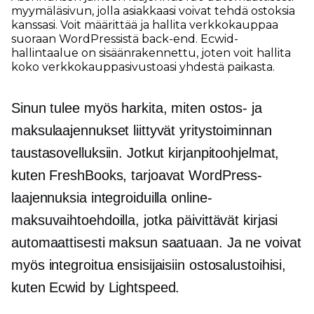
myymäläsivun, jolla asiakkaasi voivat tehdä ostoksia
kanssasi. Voit määrittää ja hallita verkkokauppaa
suoraan WordPressistä
back-end.
Ecwid-
hallintaalue on sisäänrakennettu, joten voit hallita
koko verkkokauppasivustoasi yhdestä paikasta.
Sinun tulee myös harkita, miten ostos- ja
maksulaajennukset liittyvät yritystoiminnan
taustasovelluksiin. Jotkut kirjanpitoohjelmat,
kuten FreshBooks, tarjoavat WordPress-
laajennuksia integroiduilla online-
maksuvaihtoehdoilla, jotka päivittävät kirjasi
automaattisesti maksun saatuaan. Ja ne voivat
myös integroitua ensisijaisiin ostosalustoihisi,
kuten Ecwid by Lightspeed.