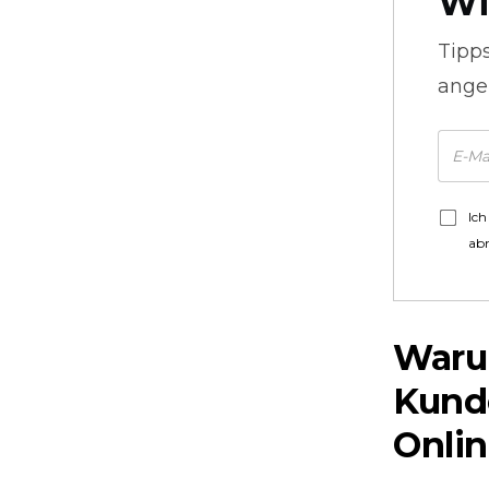
Wi
Tipp
ange
Ich
ab
Warum
Kund
Onli