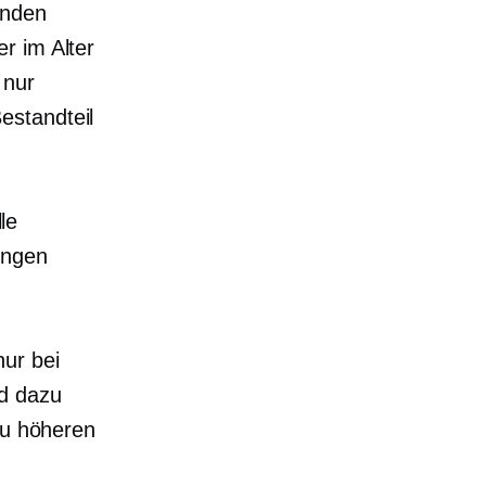
unden
r im Alter
 nur
estandteil
le
ungen
ur bei
nd dazu
zu höheren