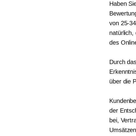
Haben Sie
Bewertung
von
25-3
natürlich
des Onlin
Durch das
Erkenntni
über die 
Kundenbew
der Entsc
bei, Vert
Umsätzen 