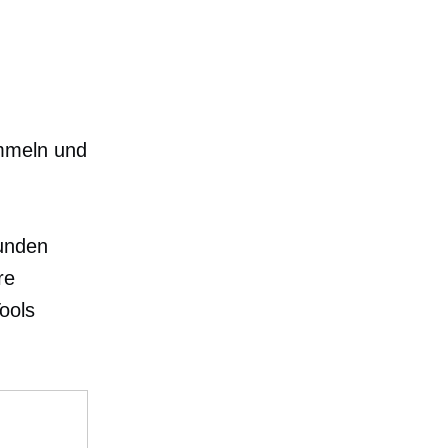
n
mmeln und
Kunden
re
ools