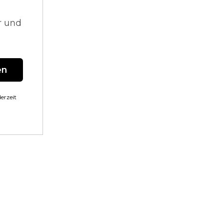
r und
en
erzeit
n