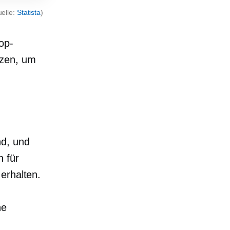
uelle:
Statista
)
op-
tzen, um
nd, und
n für
erhalten.
ne