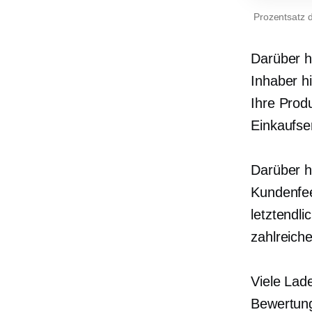
Prozentsatz d
Darüber h
Inhaber h
Ihre Prod
Einkaufse
Darüber h
Kundenfee
letztendl
zahlreich
Viele Lad
Bewertung