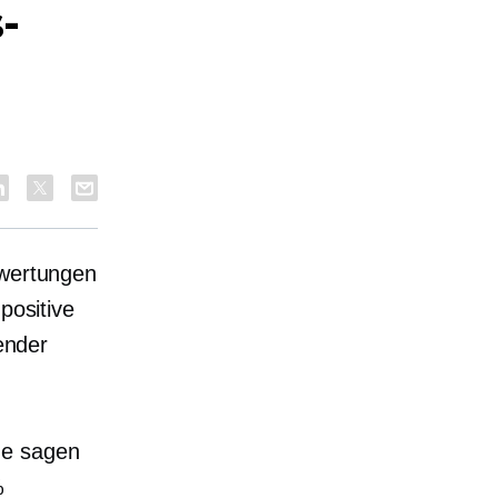
-
ewertungen
positive
ender
ne sagen
%