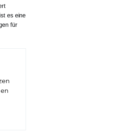
ert
st es eine
gen für
zen
uen