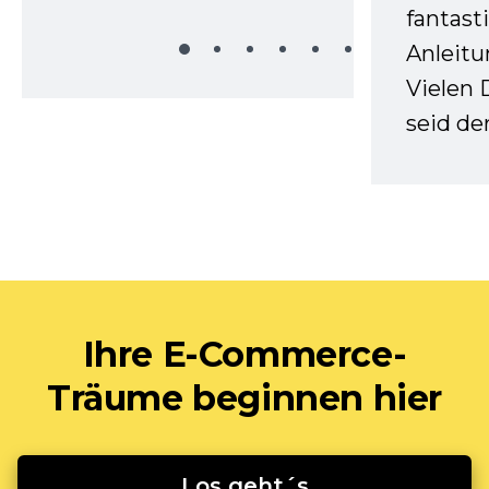
fantast
Anleitu
Vielen 
seid d
Ihre E-Commerce-
Träume beginnen hier
Los geht´s