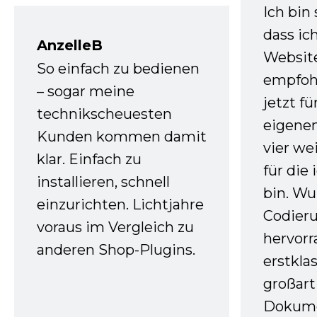
Ich bin
dass ic
AnzelleB
Websit
So einfach zu bedienen
empfoh
– sogar meine
jetzt f
technikscheuesten
eigenen
Kunden kommen damit
vier we
klar. Einfach zu
für die
installieren, schnell
bin. W
einzurichten. Lichtjahre
Codieru
voraus im Vergleich zu
hervor
anderen Shop-Plugins.
erstkla
großart
Dokume