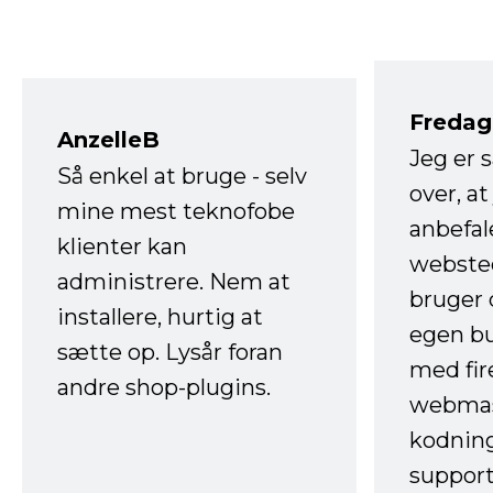
Fredag 
AnzelleB
Jeg er 
Så enkel at bruge - selv
over, at
mine mest teknofobe
anbefal
klienter kan
websted
administrere. Nem at
bruger 
installere, hurtig at
egen b
sætte op. Lysår foran
med fir
andre shop-plugins.
webmas
kodnin
support