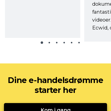
dokume
fantast
videoer
Ecwid, 
Dine e-handelsdrømme
starter her
Kom i gang