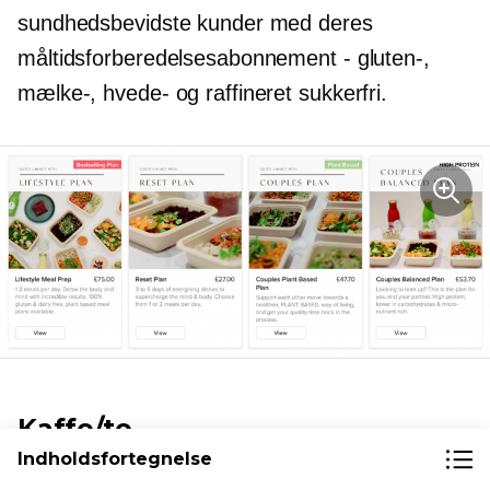
sundhedsbevidste kunder med deres
måltidsforberedelsesabonnement - gluten-,
mælke-, hvede- og raffineret sukkerfri.
Kaffe/te
Indholdsfortegnelse
Mange mennesker drikker kaffe eller te hele