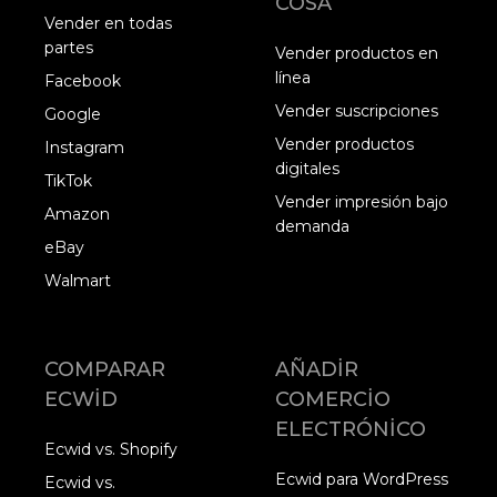
COSA
Vender en todas
partes
Vender productos en
línea
Facebook
Vender suscripciones
Google
Vender productos
Instagram
digitales
TikTok
Vender impresión bajo
Amazon
demanda
eBay
Walmart
COMPARAR
AÑADIR
ECWID
COMERCIO
ELECTRÓNICO
Ecwid vs. Shopify
Ecwid para WordPress
Ecwid vs.