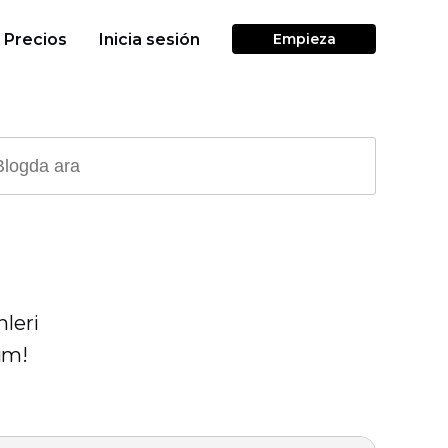
Precios
Inicia sesión
Empieza
nleri
im!