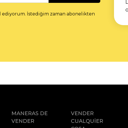
L
l ediyorum. İstediğim zaman abonelikten
MANERAS DE
VENDER
VENDER
CUALQUIER