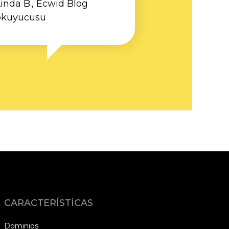
inda B., Ecwid Blog
okuyucusu
CARACTERÍSTICAS
Dominios