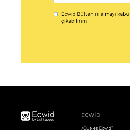
Ecwid Bültenini almayı kabu
çıkabilirim.
ECWID
¿Qué es Ecwid?