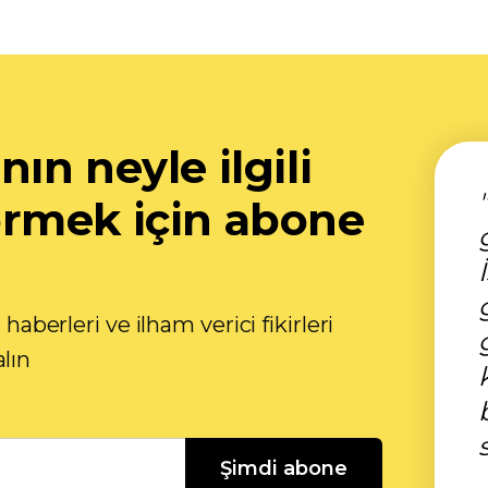
ın neyle ilgili
rmek için abone
 haberleri ve ilham verici fikirleri
lın
Şimdi abone