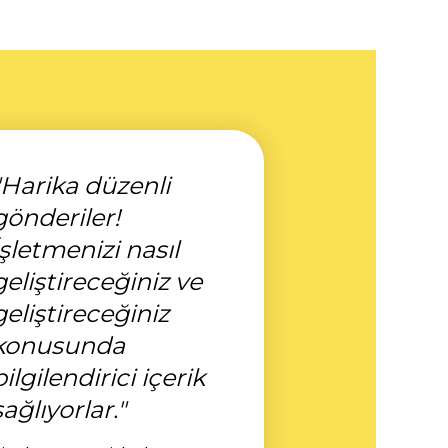
"Harika düzenli
gönderiler!
İşletmenizi nasıl
geliştireceğiniz ve
geliştireceğiniz
konusunda
bilgilendirici içerik
sağlıyorlar."