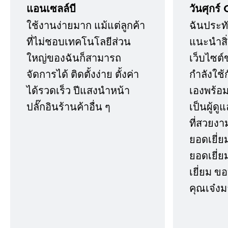
แอนเซลล์บี
วันศุกร์ 
ใช้งานง่ายมาก แม้แต่ลูกค้า
ฉันประทั
ที่ไม่ชอบเทคโนโลยีส่วน
แนะนำสิ่ง
ใหญ่ของฉันก็สามารถ
เว็บไซต์
จัดการได้ ติดตั้งง่าย ตั้งค่า
กำลังใช้
ได้รวดเร็ว ปีแสงนำหน้า
เองพร้อมก
ปลั๊กอินร้านค้าอื่น ๆ
เป็นผู้ด
ที่สวยงา
ยอดเยี่ย
ยอดเยี่ยม
เยี่ยม 
คุณเจ๋งม