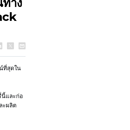
้นทาง
ack
์ที่สุดใน
นี้และก่อ
และผลิต