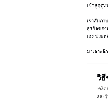
เข้าสู่ฤด
เราสัมภาษณ
ธุรกิจของ
เอง ประหย
มาเจาะลึ
วิ
เคล็ด
และผู