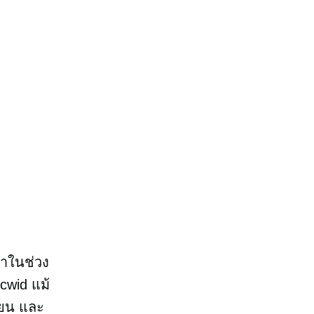
ท่าในช่วง
cwid แม้
ียน
และ