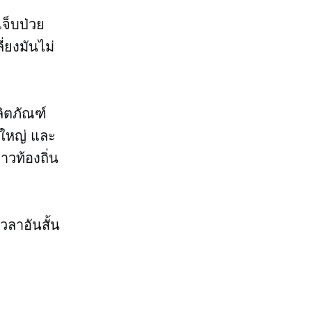
เจ็บป่วย
่ยงมันไม่
ิตภัณฑ์
ดใหญ่ และ
าวท้องถิ่น
วลาอันสั้น