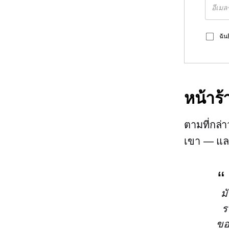
ฉัน
หน้าร้
ตามที่กล่
เขา — และ
ม
ร
ขอ