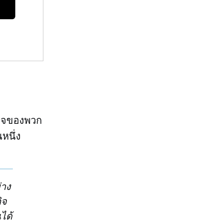
รกิจของพวก
หนึ่ง
่าง
ิจ
ได้