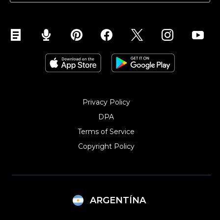
Ecwid vs. Squarespace
Personalizacion
Ecwid para Wix
Ecwid vs. Prestashop
Ecwid para Drupal
Ecwid para Weebly
Privacy Policy
DPA
Terms of Service
Copyright Policy‎
ARGENTÍNA