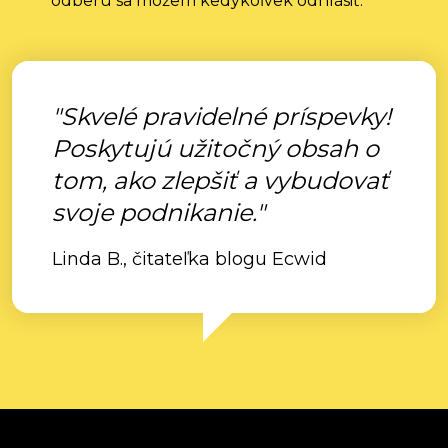
odberu sa môžem kedykoľvek odhlásiť.
"Skvelé pravidelné príspevky!
Poskytujú užitočný obsah o
tom, ako zlepšiť a vybudovať
svoje podnikanie."
Linda B., čitateľka blogu Ecwid