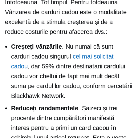
Întotdeauna. Tot timpul. Pentru totdeauna.
Vânzarea de carduri cadou este o modalitate
excelentă de a stimula creșterea și de a
reduce costurile pentru afacerea dvs.:
Creșteți vânzările
. Nu numai că sunt
carduri cadou
singurul
cel mai solicitat
cadou
, dar 59% dintre destinatarii cardului
cadou vor cheltui de fapt mai mult decât
suma pe cardul lor cadou, conform cercetării
Blackhawk Network.
Reduceți randamentele
.
Șaizeci și trei
procente dintre cumpărători manifestă
interes pentru a primi un card cadou în
schimbul unui articol returnat. Este o veste