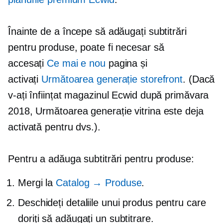
Înainte de a începe să adăugați subtitrări
pentru produse, poate fi necesar să
accesați
Ce mai e nou
pagina și
activați
Următoarea generație
storefront
. (Dacă
v-ați înființat magazinul Ecwid după primăvara
2018,
Următoarea generație
vitrina este deja
activată pentru dvs.).
Pentru a adăuga subtitrări pentru produse:
Mergi la
Catalog → Produse
.
Deschideți detaliile unui produs pentru care
doriți să adăugați un subtitrare.