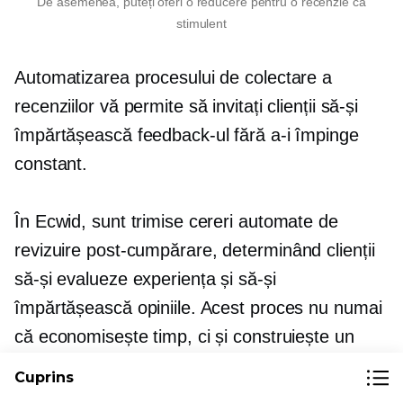
De asemenea, puteți oferi o reducere pentru o recenzie ca
stimulent
Automatizarea procesului de colectare a
recenziilor vă permite să invitați clienții să-și
împărtășească feedback-ul fără a-i împinge
constant.
În Ecwid, sunt trimise cereri automate de
revizuire
post-cumpărare,
determinând clienții
să-și evalueze experiența și să-și
împărtășească opiniile. Acest proces nu numai
că economisește timp, ci și construiește un
depozit de mărturii care pot influența viitorii
Cuprins
cumpărători.