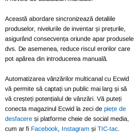
Această abordare sincronizează detaliile
produselor, nivelurile de inventar și prețurile,
asigurând consecvența oriunde apar produsele
dvs. De asemenea, reduce riscul erorilor care
pot apărea din introducerea manuală.
Automatizarea vânzărilor multicanal cu Ecwid
vă permite să captați un public mai larg și să
vă creșteți potențialul de vânzări. Vă puteți
conecta magazinul Ecwid la zeci de
piețe de
desfacere
și platforme cheie de social media,
cum ar fi
Facebook
,
Instagram
și
TIC-tac
.