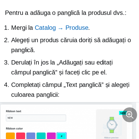
Pentru a adăuga o panglică la produsul dvs.:
Mergi la
Catalog → Produse
.
Alegeți un produs căruia doriți să adăugați o
panglică.
Derulați în jos la „Adăugați sau editați
câmpul panglică” și faceți clic pe el.
Completați câmpul „Text panglică” și alegeți
culoarea panglicii: