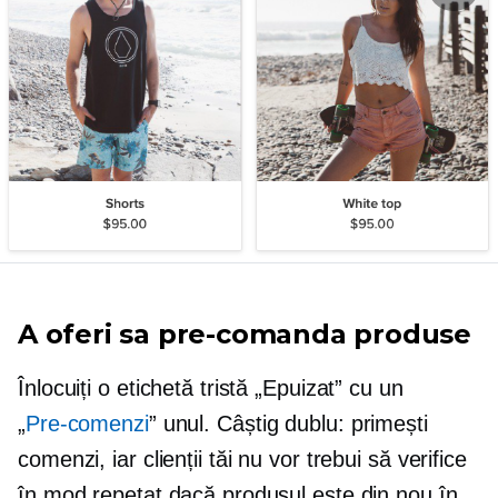
A oferi sa
pre-comanda
produse
Înlocuiți o etichetă tristă „Epuizat” cu un
„
Pre-comenzi
” unul. Câștig dublu: primești
comenzi, iar clienții tăi nu vor trebui să verifice
în mod repetat dacă produsul este din nou în