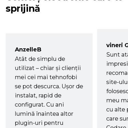
sprijină
vineri 
AnzelleB
Sunt at
Atât de simplu de
impresi
utilizat – chiar și clienții
recoman
mei cei mai tehnofobi
site-ul
se pot descurca. Ușor de
foloses
instalat, rapid de
meu ma
configurat. Cu ani
cu alte
lumină înaintea altor
care su
plugin-uri pentru
Codare 