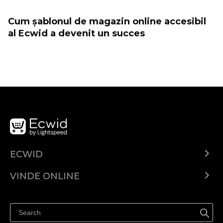
Cum șablonul de magazin online accesibil
al Ecwid a devenit un succes
ECWID
Ecwid.com
VINDE ONLINE
Prețuri
Vinde oriunde
Centrul de ajutor
Vinde pe Facebook
Vinde pe Instagram