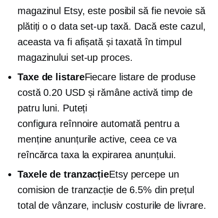
magazinul Etsy, este posibil să fie nevoie să
plătiți o
o data
set-up
taxă. Dacă este cazul,
aceasta va fi afișată și taxată în timpul
magazinului
set-up
proces.
Taxe de listare
Fiecare listare de produse
costă 0.20 USD și rămâne activă timp de
patru luni. Puteți
configura
reînnoire automată
pentru a
menține anunțurile active, ceea ce va
reîncărca taxa la expirarea anunțului.
Taxele de tranzacție
Etsy percepe un
comision de tranzacție de 6.5% din prețul
total de vânzare, inclusiv costurile de livrare.