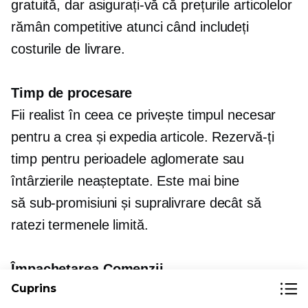
gratuită, dar asigurați-vă că prețurile articolelor
rămân competitive atunci când includeți
costurile de livrare.
Timp de procesare
Fii realist în ceea ce privește timpul necesar
pentru a crea și expedia articole. Rezervă-ți
timp pentru perioadele aglomerate sau
întârzierile neașteptate. Este mai bine
să
sub-promisiuni
și
supralivrare
decât să
ratezi termenele limită.
Împachetarea Comenzii
Cuprins
Ambalajele profesionale îmbunătățesc