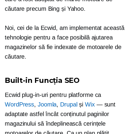
căutare precum Bing și Yahoo.
Noi, cei de la Ecwid, am implementat această
tehnologie pentru a face posibilă ajutarea
magazinelor să fie indexate de motoarele de
căutare.
Built-in
Funcția SEO
Ecwid
plug-in-uri
pentru platforme ca
WordPress
,
Joomla
,
Drupal
și
Wix
— sunt
adaptate astfel încât conținutul paginilor
magazinului să îndeplinească cerințele
motoarelor de căutare. Ca un plan plătit