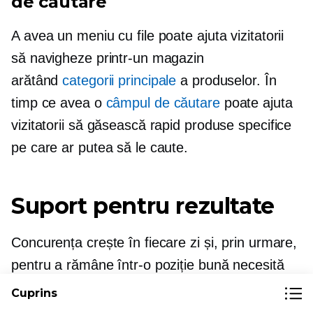
de căutare
A avea un meniu cu file poate ajuta vizitatorii
să navigheze printr-un magazin
arătând
categorii principale
a produselor. În
timp ce avea o
câmpul de căutare
poate ajuta
vizitatorii să găsească rapid produse specifice
pe care ar putea să le caute.
Suport pentru rezultate
Concurența crește în fiecare zi și, prin urmare,
pentru a rămâne într-o poziție bună necesită
întreținere. Așadar, nu lăsați să vă scape toată
Cuprins
munca grea pentru a ajunge în partea de sus a