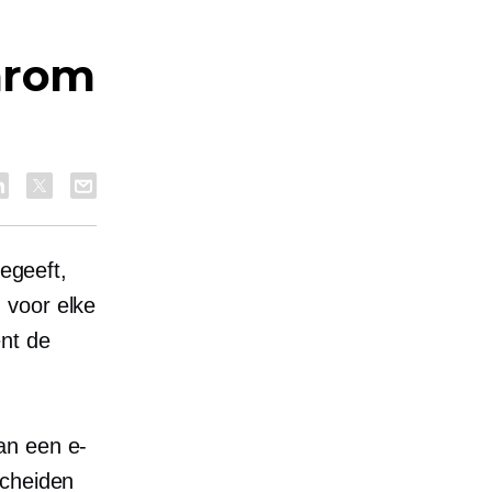
arom
begeeft,
 voor elke
nt de
an een e-
scheiden