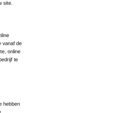
 site.
line
e vanaf de
te, online
drijf te
ee hebben
e