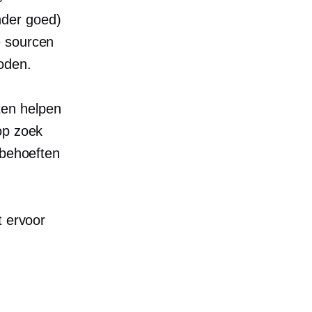
nder goed)
e sourcen
oden.
ten helpen
op zoek
 behoeften
t ervoor