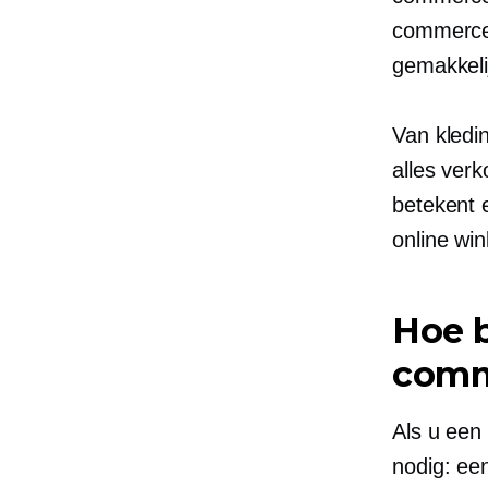
commercew
gemakkeli
Van kledin
alles ver
betekent e
online wi
Hoe b
comm
Als u een
nodig: ee