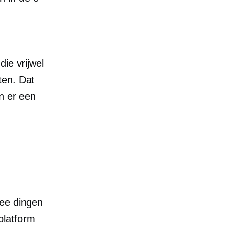
ie vrijwel
ten. Dat
n er een
wee dingen
platform