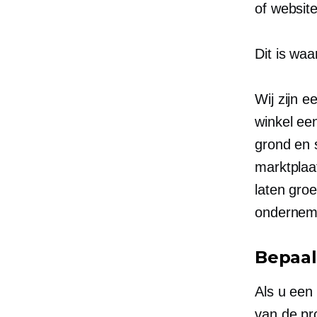
of websit
Dit is wa
Wij zijn 
winkel ee
grond en 
marktplaa
laten gro
ondernemi
Bepaal
Als u een
van de pr