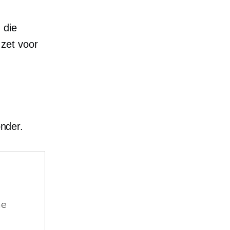
 die
zet voor
onder.
ne