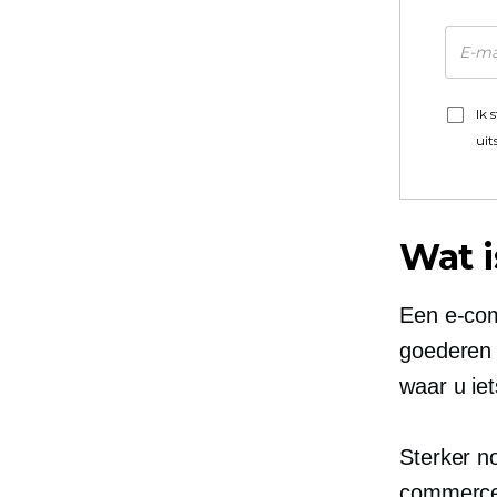
Ik 
uit
Wat 
Een e-com
goederen 
waar u ie
Sterker no
commerce.