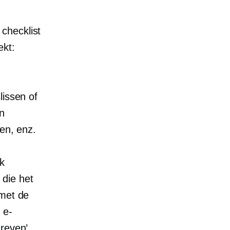
checklist
ekt:
lissen of
n
en, enz.
k
 die het
 met de
 e-
reven’