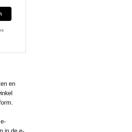
n
ent
ten en
inkel
form.
 e-
 in de e-