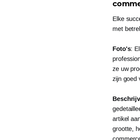
comme
Elke succ
met betre
Foto's
: E
profession
ze uw pro
zijn
goed v
Beschrij
gedetaill
artikel a
grootte, h
commercep