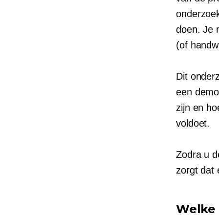
onderzoek
doen. Je 
(of
handw
Dit onder
een demog
zijn en h
voldoet.
Zodra u d
zorgt dat 
Welke 