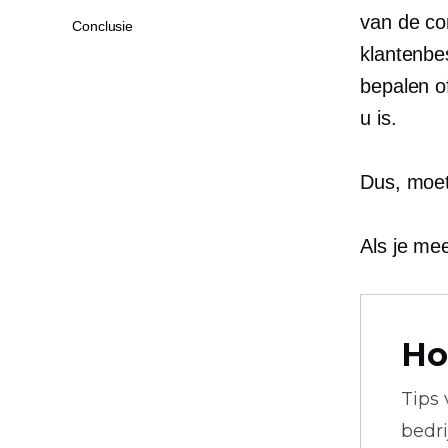
van de co
Conclusie
klantenbe
bepalen o
u is.
Dus, moet
Als je mee
Ho
Tips
bedr