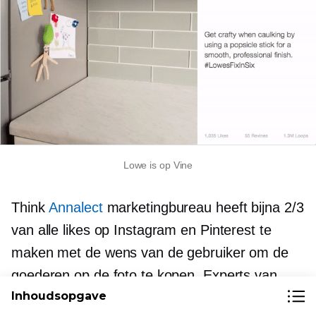
Lowe is op Vine
Think
Annalect
marketingbureau heeft bijna 2/3
van alle likes op Instagram en Pinterest te
maken met de wens van de gebruiker om de
goederen op de foto te kopen. Experts van
Inhoudsopgave
bureaus ontdekten dat één op de vijf