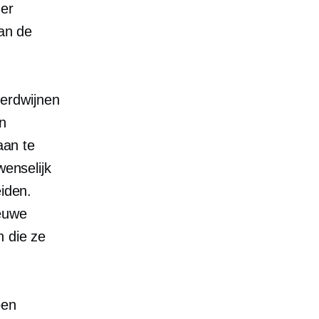
der
van de
erdwijnen
n
an te
wenselijk
eiden.
euwe
n die ze
ben