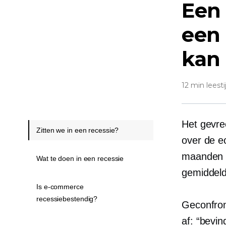
Een 
een
kan
12 min leesti
Het gevre
Zitten we in een recessie?
over de e
maanden s
Wat te doen in een recessie
gemiddeld
Is e-commerce
recessiebestendig?
Geconfron
af: “bevi