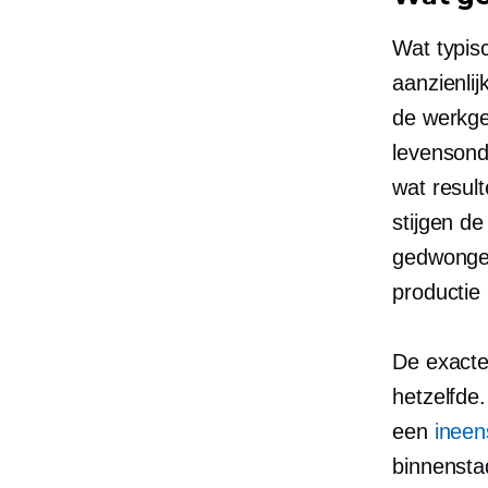
Wat typis
aanzienlij
de werkge
levensond
wat resul
stijgen de
gedwongen
productie
De exacte
hetzelfde
een
ineen
binnenstad