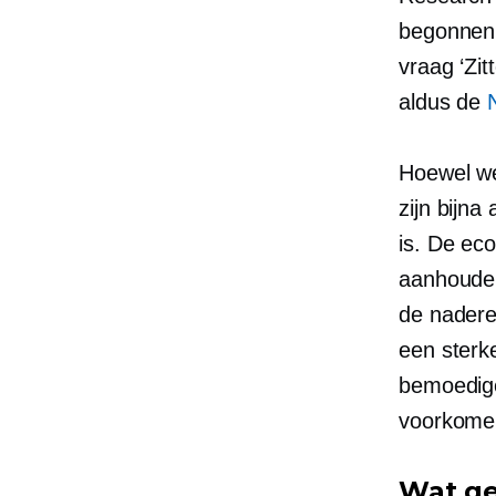
begonnen 
vraag ‘Zi
aldus de
Hoewel we
zijn bijna
is. De ec
aanhouden
de nader
een sterk
bemoedige
voorkom
Wat ge