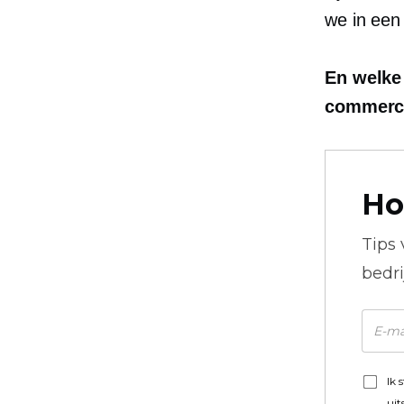
we in een
En welke
commerc
Ho
Tips
bedr
Ik 
uit