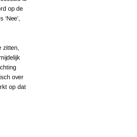
ord op de
s ‘Nee’,
 zitten,
ijdelijk
chting
isch over
rkt op dat