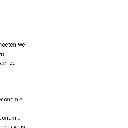
 moeten we
en
van de
 economie
Economic
ecessie is