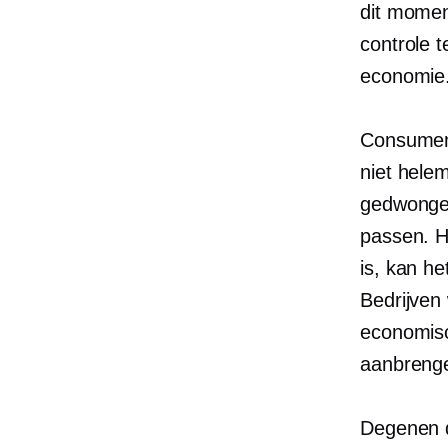
dit momen
controle t
economie
Consument
niet hele
gedwonge
passen. Ho
is, kan he
Bedrijven
economisc
aanbrenge
Degenen d