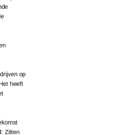
ende
de
ken
drijven op
Het heeft
et
oekomst
: Zitten