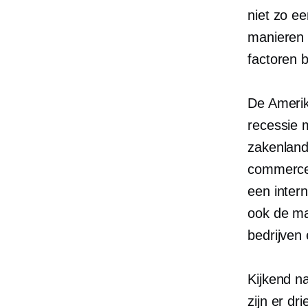
niet zo ee
manieren 
factoren b
De Amerik
recessie m
zakenland
commercep
een inter
ook de m
bedrijven
Kijkend n
zijn er d