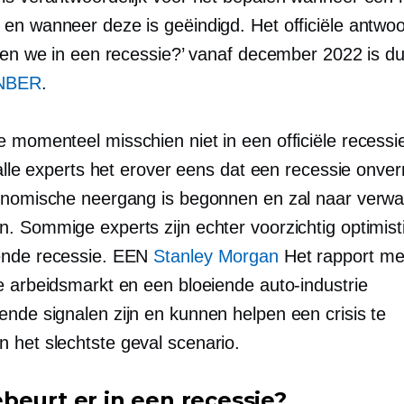
en wanneer deze is geëindigd. Het officiële antwo
tten we in een recessie?’ vanaf december 2022 is du
NBER
.
 momenteel misschien niet in een officiële recessie
 alle experts het erover eens dat een recessie onverm
onomische neergang is begonnen en zal naar verwa
. Sommige experts zijn echter voorzichtig optimist
ende recessie. EEN
Stanley Morgan
Het rapport me
e arbeidsmarkt en een bloeiende auto-industrie
nde signalen zijn en kunnen helpen een crisis te
en
het slechtste geval
scenario.
beurt er in een recessie?