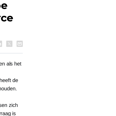
oe
rce
en als het
e
heeft de
 houden.
sen zich
raag is