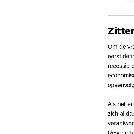
Zitte
Om de vra
eerst def
recessie 
economisch
opeenvolg
Als het e
zich al da
verantwoo
Research 