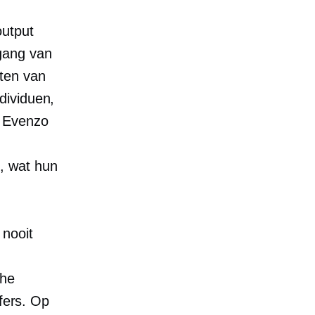
output
ggang van
ten van
dividuen,
. Evenzo
, wat hun
 nooit
che
jfers. Op