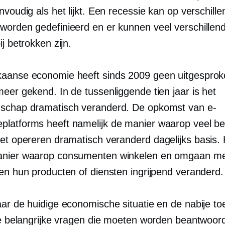
nvoudig als het lijkt. Een recessie kan op verschill
worden gedefinieerd en er kunnen veel verschillen
ij betrokken zijn.
aanse economie heeft sinds 2009 geen uitgespro
eer gekend. In de tussenliggende tien jaar is het
schap dramatisch veranderd. De opkomst van e-
latforms heeft namelijk de manier waarop veel be
net opereren dramatisch veranderd
dagelijks
basis. 
anier waarop consumenten winkelen en omgaan m
 en hun producten of diensten ingrijpend veranderd.
aar de huidige economische situatie en de nabije t
rie belangrijke vragen die moeten worden beantwoord