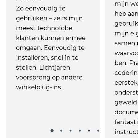
mijn we
Zo eenvoudig te
heb aa
gebruiken – zelfs mijn
gebruik
meest technofobe
mijn ei
klanten kunnen ermee
samen 
omgaan. Eenvoudig te
waarvo
installeren, snel in te
ben. Pr
stellen. Lichtjaren
coderin
voorsprong op andere
eerstek
winkelplug-ins.
onderst
geweld
docume
fantast
instruc