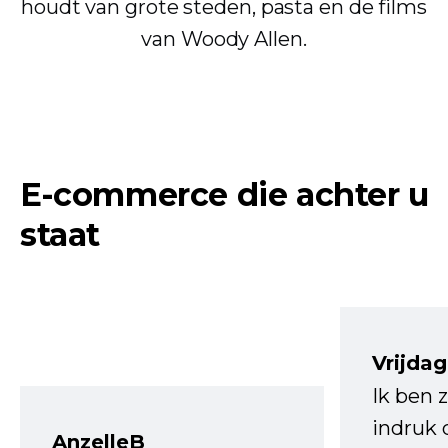
houdt van grote steden, pasta en de films
van Woody Allen.
E-commerce die achter u
staat
Vrijdag
Ik ben 
indruk 
AnzelleB