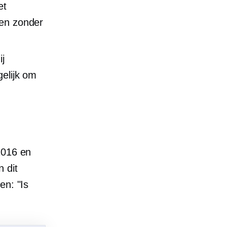
et
ten zonder
j
gelijk om
2016 en
 dit
en: "Is