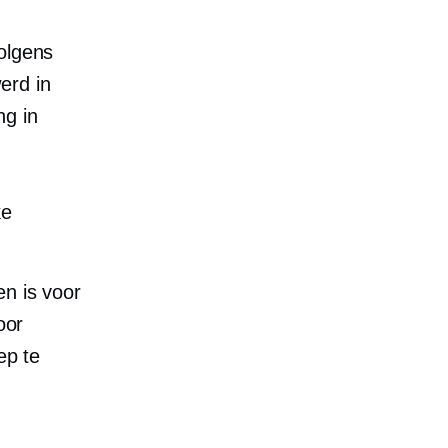
olgens
erd in
ng in
ke
en is voor
oor
ep te