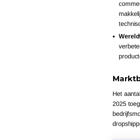
commer
makkeli
technis
Wereldw
verbete
product
Marktb
Het aanta
2025 toeg
bedrijfsm
dropshipp