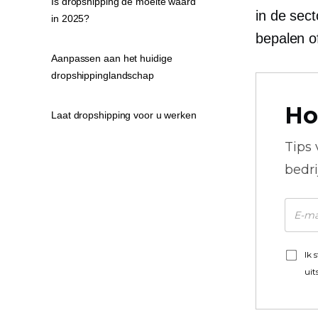
Is dropshipping de moeite waard
in de sec
in 2025?
bepalen o
Aanpassen aan het huidige
dropshippinglandschap
Ho
Laat dropshipping voor u werken
Tips
bedr
Ik 
uit