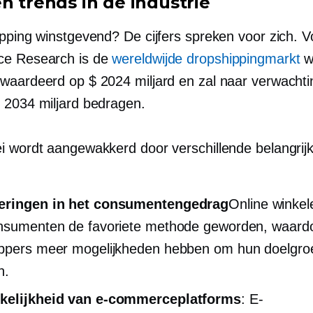
n trends in de industrie
ipping winstgevend? De cijfers spreken voor zich. V
ce Research is de
wereldwijde dropshippingmarkt
w
waardeerd op $ 2024 miljard en zal naar verwachti
 2034 miljard bedragen.
i wordt aangewakkerd door verschillende belangrij
eringen in het consumentengedrag
Online winkel
nsumenten de favoriete methode geworden, waard
ppers meer mogelijkheden hebben om hun doelgro
n.
kelijkheid van e-commerceplatforms
: E-