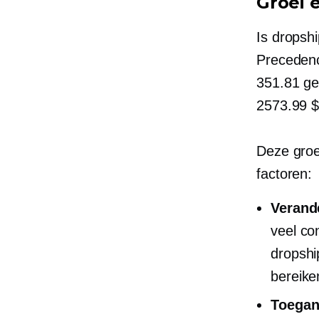
Groei e
Is dropsh
Preceden
351.81 ge
2573.99 $
Deze groe
factoren:
Verand
veel co
dropshi
bereike
Toegan