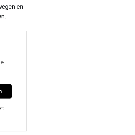
fwegen en
en.
ne
n
ent