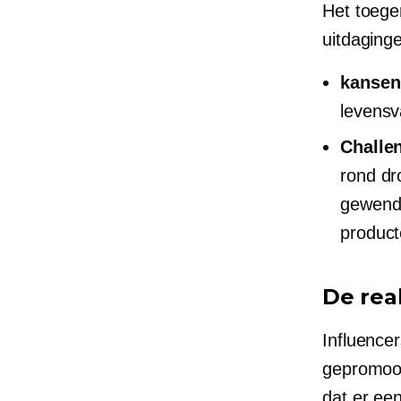
Het toege
uitdaging
kansen
levensv
Challe
rond dr
gewend 
product
De rea
Influence
gepromoo
dat er ee