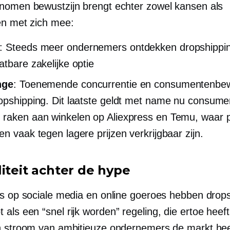
nomen bewustzijn brengt echter zowel kansen als
en met zich mee:
: Steeds meer ondernemers ontdekken dropshippin
atbare zakelijke optie
nge
: Toenemende concurrentie en consumentenbew
opshipping. Dit laatste geldt met name nu consum
raken aan winkelen op Aliexpress en Temu, waar p
en vaak tegen lagere prijzen verkrijgbaar zijn.
liteit achter de hype
rs op sociale media en online goeroes hebben drop
t als een
“snel rijk worden”
regeling, die ertoe heeft
n stroom van ambitieuze ondernemers de markt hee