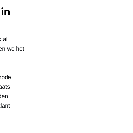
 in
k al
ten we het
thode
aats
den
lant