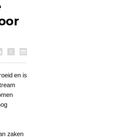
e
voor
roeid en is
stream
nomen
nog
 van zaken