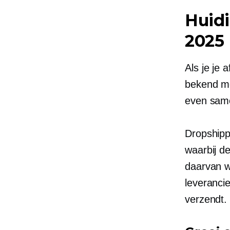
Huidi
2025
Als je je 
bekend me
even sam
Dropshippi
waarbij d
daarvan w
leverancie
verzendt.