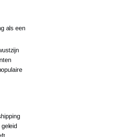
g als een
ustzijn
enten
opulaire
shipping
 geleid
ft