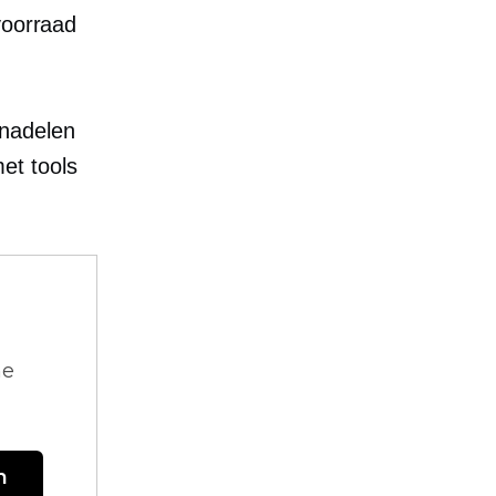
voorraad
 nadelen
et tools
ne
n