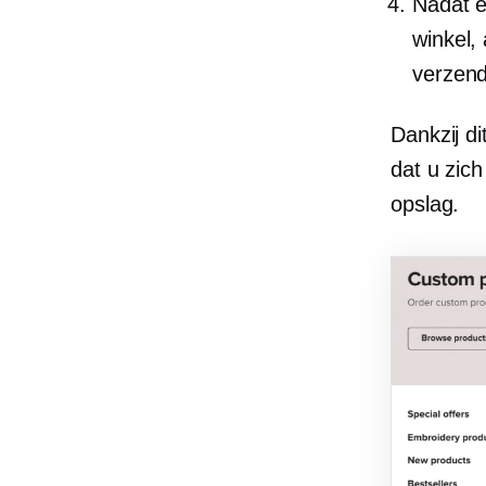
Nadat e
winkel,
verzend
Dankzij di
dat u zic
opslag.