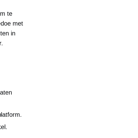
om te
edoe met
ten in
r.
laten
latform.
el.