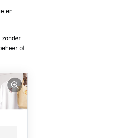
ie en
, zonder
beheer of