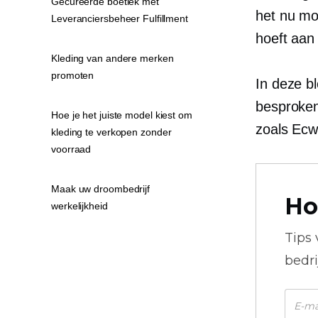
Gecureerde boetiek met
het nu mo
Leveranciersbeheer Fulfillment
hoeft aan
Kleding van andere merken
promoten
In deze b
besproken
Hoe je het juiste model kiest om
zoals Ecw
kleding te verkopen zonder
voorraad
Maak uw droombedrijf
Ho
werkelijkheid
Tips
bedr