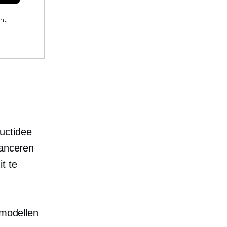
ent
uctidee
lanceren
t te
smodellen