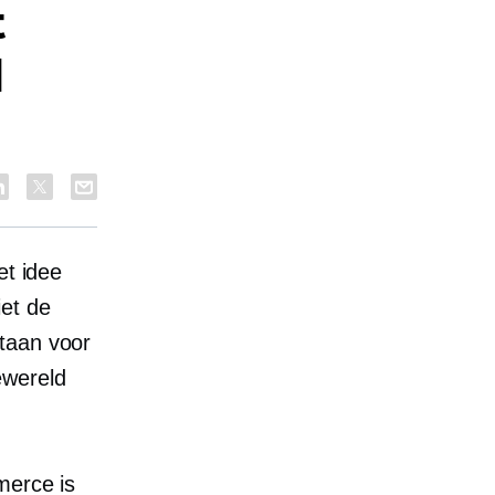
t
d
et idee
et de
aan ​​voor
ewereld
merce is