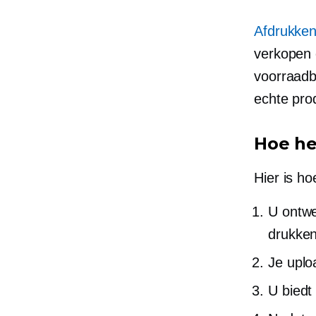
Afdrukken
verkopen
voorraadb
echte pro
Hoe he
Hier is h
U ontwe
drukken
Je uplo
U biedt