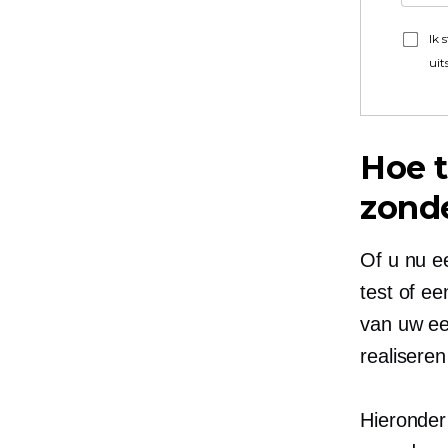
Ik 
uit
Hoe t
zonde
Of u nu e
test of e
van uw ee
realiseren
Hieronder 