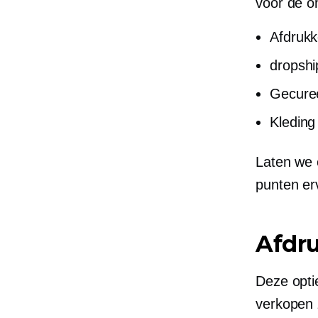
voor de o
Afdruk
dropshi
Gecure
Kleding
Laten we 
punten er
Afdr
Deze optie
verkopen 