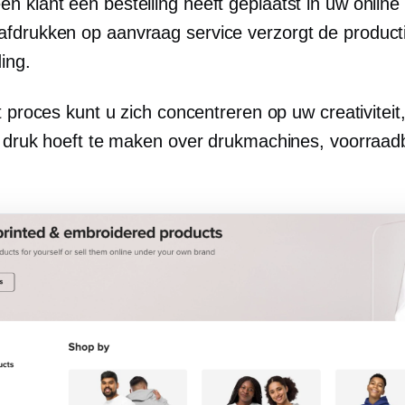
en klant een bestelling heeft geplaatst in uw online
afdrukken op aanvraag
service verzorgt de product
ing.
t proces kunt u zich concentreren op uw creativiteit
h druk hoeft te maken over drukmachines, voorraad