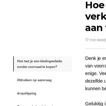
Hoe 
ver
aan
17 min leesti
Denk je er
Hoe test je een kledingwebsite
van voorr
zonder voorraad te kopen?
enige. Ve
Afdrukken op aanvraag
dezelfde 
kunnen be
dropshipping
Gelukkig 