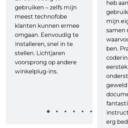
heb aa
gebruiken – zelfs mijn
gebruik
meest technofobe
mijn ei
klanten kunnen ermee
samen 
omgaan. Eenvoudig te
waarvo
installeren, snel in te
ben. Pr
stellen. Lichtjaren
coderin
voorsprong op andere
eerstek
winkelplug-ins.
onderst
geweld
docume
fantast
instruc
erg bed