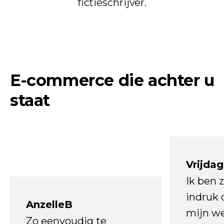
fictieschrijver.
E-commerce die achter u
staat
Vrijdag
Ik ben 
indruk 
AnzelleB
mijn we
Zo eenvoudig te