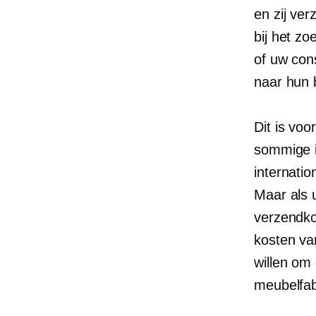
en zij ver
bij het zo
of uw con
naar hun 
Dit is vo
sommige i
internati
Maar als 
verzendko
kosten va
willen o
meubelfab