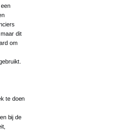
f een
en
nciers
maar dit
waard om
ebruikt.
ek te doen
en bij de
it,