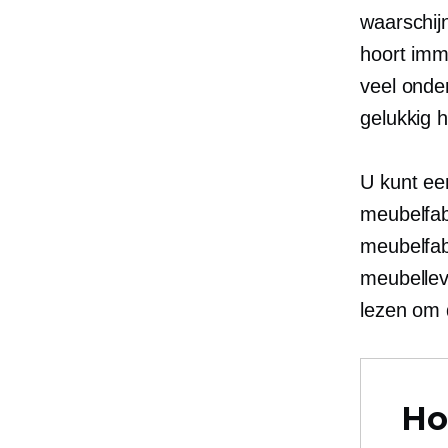
waarschij
hoort imm
veel onde
gelukkig 
U kunt een
meubelfab
meubelfab
meubellev
lezen om 
Ho