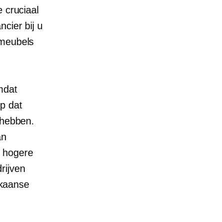
 cruciaal
cier bij u
 meubels
mdat
p dat
 hebben.
an
e hogere
rijven
kaanse