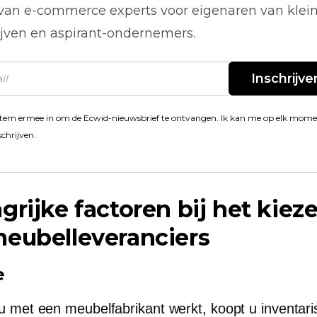
 van
e-commerce
experts voor eigenaren van klei
ijven en aspirant-ondernemers.
Inschrijve
stem ermee in om de Ecwid-nieuwsbrief te ontvangen. Ik kan me op elk mom
schrijven.
grijke factoren bij het kiez
eubelleveranciers
e
 met een meubelfabrikant werkt, koopt u inventari