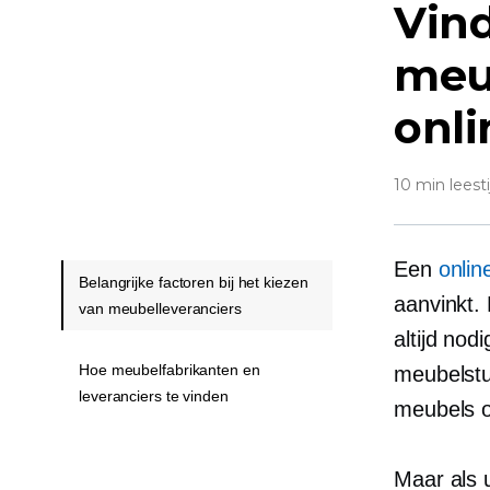
Vind
meu
onli
10 min leesti
Een
onli
Belangrijke factoren bij het kiezen
aanvinkt.
van meubelleveranciers
altijd no
Hoe meubelfabrikanten en
meubelstu
leveranciers te vinden
meubels o
Maar als 