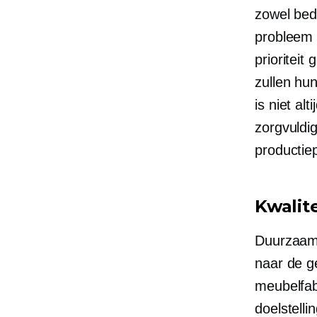
zowel bedr
probleem 
prioritei
zullen hu
is niet al
zorgvuldi
productie
Kwalit
Duurzaamh
naar de ge
meubelfabr
doelstelli