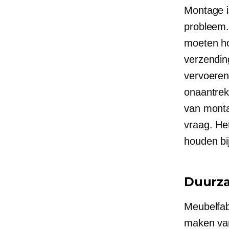
Montage is
probleem.
moeten h
verzendin
vervoeren
onaantrek
van monta
vraag. He
houden bi
Duurz
Meubelfab
maken van