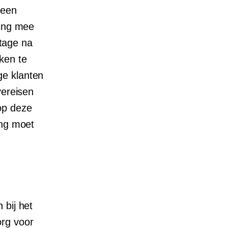
 een
ning mee
tage na
ken te
e klanten
vereisen
op deze
ing moet
 bij het
rg voor