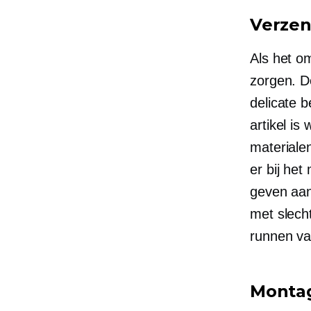
Verzen
Als het o
zorgen. D
delicate 
artikel i
materiale
er bij het
geven aa
met
slech
runnen va
Monta