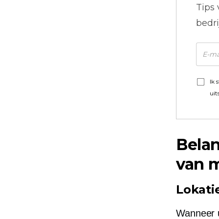
Tips
bedr
Ik 
uit
Belan
van m
Lokati
Wanneer u