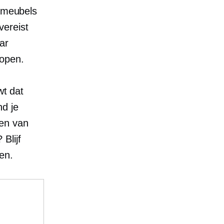
n meubels
vereist
ar
kopen.
wt dat
nd je
zen van
Blijf
en.