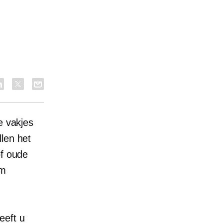
te vakjes
len het
of oude
om
eeft u