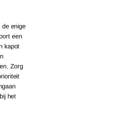
t de enige
port een
n kapot
en
en. Zorg
ioriteit
Omgaan
ij het