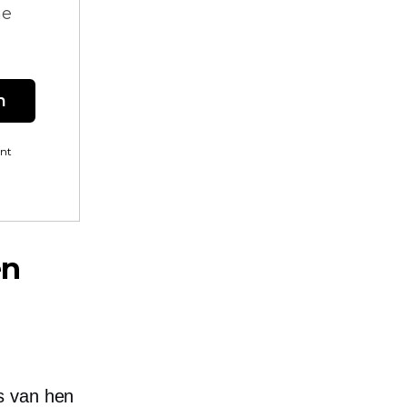
ne
n
ent
en
s van hen