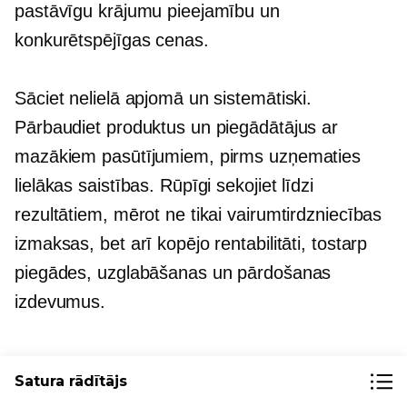
pastāvīgu krājumu pieejamību un
konkurētspējīgas cenas.
Sāciet nelielā apjomā un sistemātiski.
Pārbaudiet produktus un piegādātājus ar
mazākiem pasūtījumiem, pirms uzņematies
lielākas saistības. Rūpīgi sekojiet līdzi
rezultātiem, mērot ne tikai vairumtirdzniecības
izmaksas, bet arī kopējo rentabilitāti, tostarp
piegādes, uzglabāšanas un pārdošanas
izdevumus.
Vairāk rīku jūsu uzņēmuma
Satura rādītājs
atbalstam