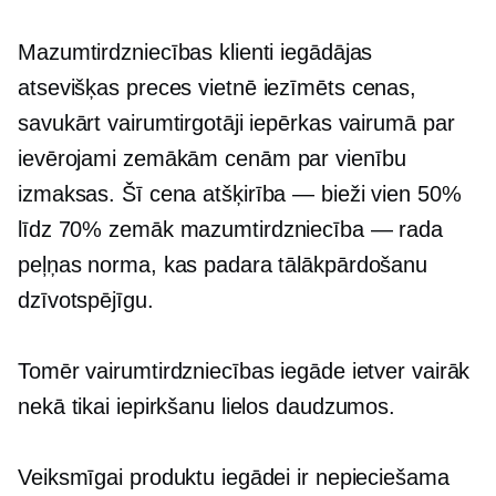
Mazumtirdzniecības klienti iegādājas
atsevišķas preces vietnē
iezīmēts
cenas,
savukārt vairumtirgotāji iepērkas vairumā par
ievērojami zemākām cenām
par vienību
izmaksas. Šī cena
atšķirība — bieži vien
50%
līdz 70% zemāk
mazumtirdzniecība — rada
peļņas norma, kas padara tālākpārdošanu
dzīvotspējīgu.
Tomēr vairumtirdzniecības iegāde ietver vairāk
nekā tikai iepirkšanu lielos daudzumos.
Veiksmīgai produktu iegādei ir nepieciešama