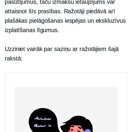
pasūtījumus, taču izmaksu ietaupījums var
attaisnot šīs prasības. Ražotāji piedāvā arī
plašākas pielāgošanas iespējas un ekskluzīvus
izplatīšanas līgumus.
Uzziniet vairāk par saziņu ar ražotājiem šajā
rakstā: