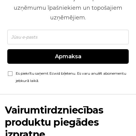
uzņēmumu īpašniekiem un topošajiem
uzņēmējiem.
Apmaksa
Es piekrītu saņemt Ecwid biļetenu. Es varu anulēt abonementu
jebkurā laikā.
Vairumtirdzniecības
produktu piegādes
izpratne