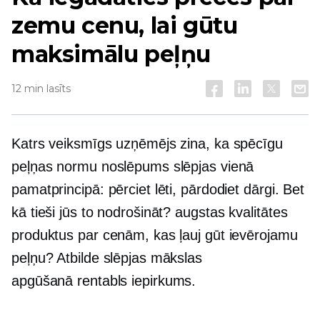
zemu cenu, lai gūtu
maksimālu peļņu
12 min lasīts
Katrs veiksmīgs uzņēmējs zina, ka spēcīgu
peļņas normu noslēpums slēpjas vienā
pamatprincipā: pērciet lēti, pārdodiet dārgi. Bet
kā tieši jūs to nodrošināt?
augstas kvalitātes
produktus par cenām, kas ļauj gūt ievērojamu
peļņu? Atbilde slēpjas mākslas
apgūšanā
rentabls
iepirkums.