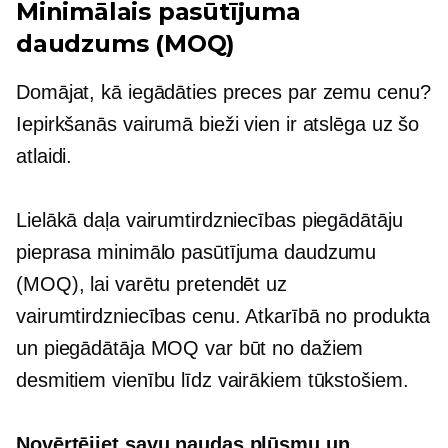
Minimālais pasūtījuma
daudzums (MOQ)
Domājat, kā iegādāties preces par zemu cenu?
Iepirkšanās vairumā bieži vien ir atslēga uz šo
atlaidi.
Lielākā daļa vairumtirdzniecības piegādātāju
pieprasa minimālo pasūtījuma daudzumu
(MOQ), lai varētu pretendēt uz
vairumtirdzniecības cenu. Atkarībā no produkta
un piegādātāja MOQ var būt no dažiem
desmitiem vienību līdz vairākiem tūkstošiem.
Novērtējiet savu naudas plūsmu un