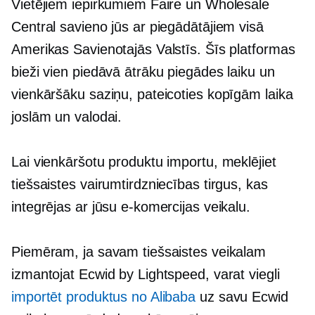
Vietējiem iepirkumiem Faire un Wholesale
Central savieno jūs ar piegādātājiem visā
Amerikas Savienotajās Valstīs. Šīs platformas
bieži vien piedāvā ātrāku piegādes laiku un
vienkāršāku saziņu, pateicoties kopīgām laika
joslām un valodai.
Lai vienkāršotu produktu importu, meklējiet
tiešsaistes vairumtirdzniecības tirgus, kas
integrējas ar jūsu e-komercijas veikalu.
Piemēram, ja savam tiešsaistes veikalam
izmantojat Ecwid by Lightspeed, varat viegli
importēt produktus no Alibaba
uz savu Ecwid