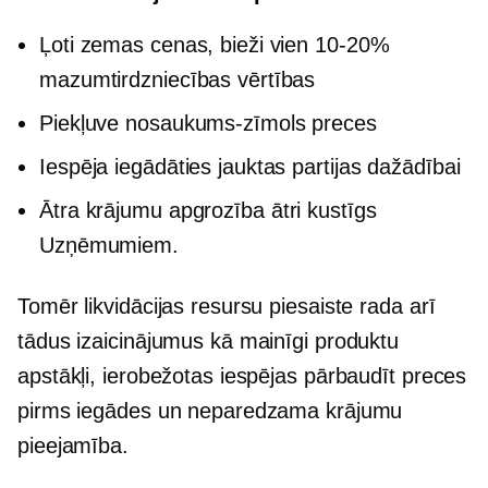
Ļoti zemas cenas, bieži vien
10-20%
mazumtirdzniecības vērtības
Piekļuve
nosaukums-zīmols
preces
Iespēja iegādāties jauktas partijas dažādībai
Ātra krājumu apgrozība
ātri kustīgs
Uzņēmumiem.
Tomēr likvidācijas resursu piesaiste rada arī
tādus izaicinājumus kā mainīgi produktu
apstākļi, ierobežotas iespējas pārbaudīt preces
pirms iegādes un neparedzama krājumu
pieejamība.