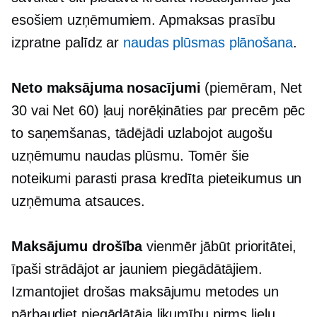
esošiem uzņēmumiem. Apmaksas prasību
izpratne palīdz ar
naudas plūsmas plānošana
.
Neto maksājuma nosacījumi
(piemēram, Net
30 vai Net 60) ļauj norēķināties par precēm pēc
to saņemšanas, tādējādi uzlabojot augošu
uzņēmumu naudas plūsmu. Tomēr šie
noteikumi parasti prasa kredīta pieteikumus un
uzņēmuma atsauces.
Maksājumu drošība
vienmēr jābūt prioritātei,
īpaši strādājot ar jauniem piegādātājiem.
Izmantojiet drošas maksājumu metodes un
pārbaudiet piegādātāja likumību pirms lielu