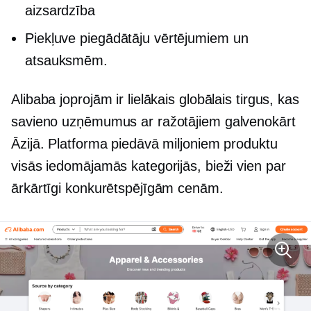
aizsardzība
Piekļuve piegādātāju vērtējumiem un
atsauksmēm.
Alibaba joprojām ir lielākais globālais tirgus, kas
savieno uzņēmumus ar ražotājiem galvenokārt
Āzijā. Platforma piedāvā miljoniem produktu
visās iedomājamās kategorijās, bieži vien par
ārkārtīgi konkurētspējīgām cenām.