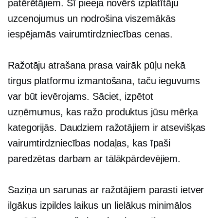
patērētājiem. Šī pieeja novērš izplatītāju
uzcenojumus un nodrošina viszemākās
iespējamās vairumtirdzniecības cenas.
Ražotāju atrašana prasa vairāk pūļu nekā
tirgus platformu izmantošana, taču ieguvums
var būt ievērojams. Sāciet, izpētot
uzņēmumus, kas ražo produktus jūsu mērķa
kategorijās. Daudziem ražotājiem ir atsevišķas
vairumtirdzniecības nodaļas, kas īpaši
paredzētas darbam ar tālākpārdevējiem.
Saziņa un sarunas ar ražotājiem parasti ietver
ilgākus izpildes laikus un lielākus minimālos