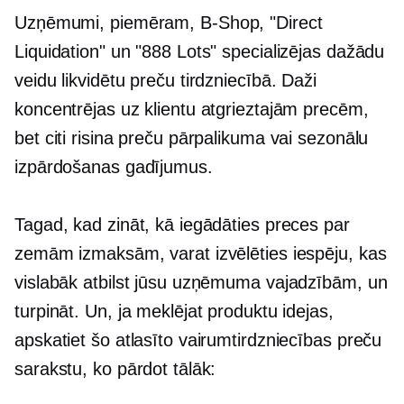
Uzņēmumi, piemēram,
B-Shop,
"Direct
Liquidation" un "888 Lots" specializējas dažādu
veidu likvidētu preču tirdzniecībā. Daži
koncentrējas uz klientu atgrieztajām precēm,
bet citi risina preču pārpalikuma vai sezonālu
izpārdošanas gadījumus.
Tagad, kad zināt, kā iegādāties preces par
zemām izmaksām, varat izvēlēties iespēju, kas
vislabāk atbilst jūsu uzņēmuma vajadzībām, un
turpināt. Un, ja meklējat produktu idejas,
apskatiet šo atlasīto vairumtirdzniecības preču
sarakstu, ko pārdot tālāk: