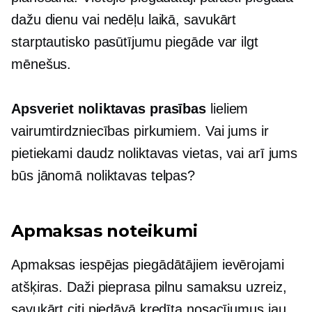
dažu dienu vai nedēļu laikā, savukārt
starptautisko pasūtījumu piegāde var ilgt
mēnešus.
Apsveriet noliktavas prasības
lieliem
vairumtirdzniecības pirkumiem. Vai jums ir
pietiekami daudz noliktavas vietas, vai arī jums
būs jānomā noliktavas telpas?
Apmaksas noteikumi
Apmaksas iespējas piegādātājiem ievērojami
atšķiras. Daži pieprasa pilnu samaksu uzreiz,
savukārt citi piedāvā kredīta nosacījumus jau