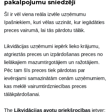
pakalpojumu sniedzēji
Šī ir vēl viena reāla izvēle uzņēmumu
īpašniekiem, kuri vēlas uzzināt, kur iegādāties
preces vairumā, lai tās pārdotu tālāk.
Likvidācijas uzņēmumi iepērk lieko krājumu,
atgrieztās preces un izpārdošanas preces no
lielākajiem mazumtirgotājiem un ražotājiem.
Pēc tam šīs preces tiek pārdotas par
ievērojami samazinātām cenām uzņēmumiem,
kas meklē vairumtirdzniecības preces
tālākpārdošanai.
The
Likvidācijas avotu priekšrocības
ietver: