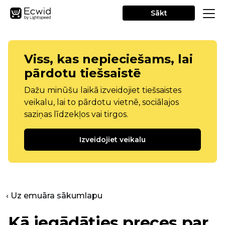
Sākt
Viss, kas nepieciešams, lai
pārdotu tiešsaistē
Dažu minūšu laikā izveidojiet tiešsaistes
veikalu, lai to pārdotu vietnē, sociālajos
saziņas līdzekļos vai tirgos.
Izveidojiet veikalu
‹ Uz emuāra sākumlapu
Kā iegādāties preces par