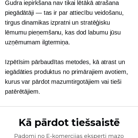
Gudra iepirkšana nav tikai lētākā atrašana
piegādātāji — tas ir
par attiecību veidošanu,
tirgus dinamikas izpratni un stratēģisku
lēmumu pieņemšanu, kas dod labumu jūsu
uzņēmumam
ilgtermiņa.
Izpētīsim pārbaudītas metodes, kā atrast un
iegādāties produktus no primārajiem avotiem,
kurus var pārdot mazumtirgotājiem vai tieši
patērētājiem.
Kā pārdot tiešsaistē
Padomi no
E-komercijas
eksperti mazo