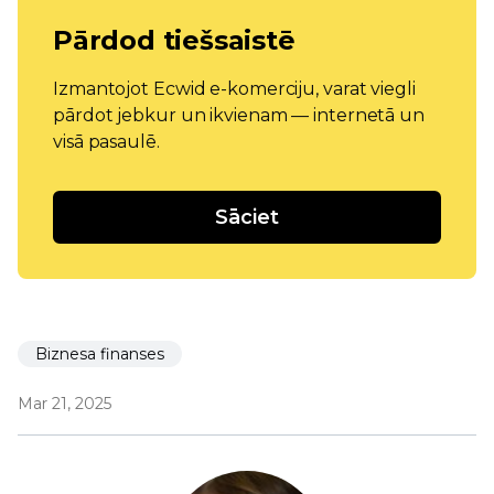
Pārdod tiešsaistē
Izmantojot Ecwid e-komerciju, varat viegli
pārdot jebkur un ikvienam — internetā un
visā pasaulē.
Sāciet
Biznesa finanses
Mar 21, 2025