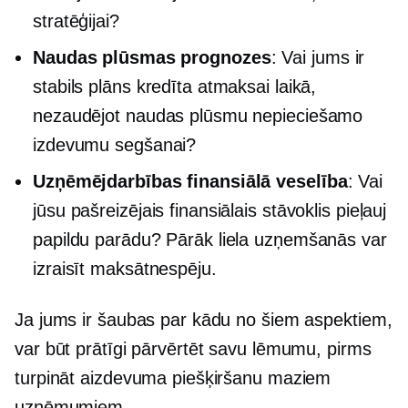
stratēģijai?
Naudas plūsmas prognozes
: Vai jums ir
stabils plāns kredīta atmaksai laikā,
nezaudējot naudas plūsmu nepieciešamo
izdevumu segšanai?
Uzņēmējdarbības finansiālā veselība
: Vai
jūsu pašreizējais finansiālais stāvoklis pieļauj
papildu parādu? Pārāk liela uzņemšanās var
izraisīt maksātnespēju.
Ja jums ir šaubas par kādu no šiem aspektiem,
var būt prātīgi pārvērtēt savu lēmumu, pirms
turpināt aizdevuma piešķiršanu maziem
uzņēmumiem.