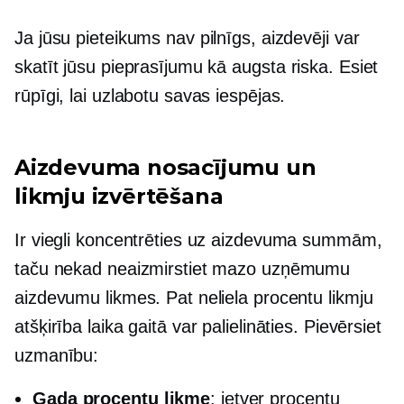
Ja jūsu pieteikums nav pilnīgs, aizdevēji var
skatīt jūsu pieprasījumu kā
augsta riska.
Esiet
rūpīgi, lai uzlabotu savas iespējas.
Aizdevuma nosacījumu un
likmju izvērtēšana
Ir viegli koncentrēties uz aizdevuma summām,
taču nekad neaizmirstiet mazo uzņēmumu
aizdevumu likmes. Pat neliela procentu likmju
atšķirība laika gaitā var palielināties. Pievērsiet
uzmanību:
Gada procentu likme
: ietver procentu