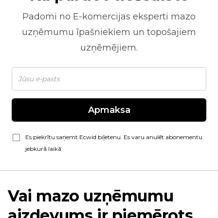
Padomi no
E-komercijas
eksperti mazo
uzņēmumu īpašniekiem un topošajiem
uzņēmējiem.
Apmaksa
Es piekrītu saņemt Ecwid biļetenu. Es varu anulēt abonementu
jebkurā laikā.
Vai mazo uzņēmumu
aizdevums ir piemērots