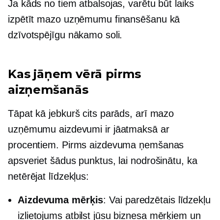
Ja kāds no tiem atbalsojas, varētu būt laiks
izpētīt mazo uzņēmumu finansēšanu kā
dzīvotspējīgu nākamo soli.
Kas jāņem vērā pirms
aizņemšanās
Tāpat kā jebkurš cits parāds, arī mazo
uzņēmumu aizdevumi ir jāatmaksā ar
procentiem. Pirms aizdevuma ņemšanas
apsveriet šādus punktus, lai nodrošinātu, ka
netērējat līdzekļus:
Aizdevuma mērķis
: Vai paredzētais līdzekļu
izlietojums atbilst jūsu biznesa mērķiem un