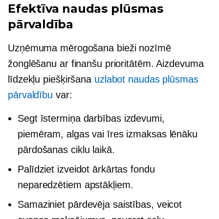
Efektīva naudas plūsmas
pārvaldība
Uzņēmuma mērogošana bieži nozīmē
žonglēšanu ar finanšu prioritātēm. Aizdevuma
līdzekļu piešķiršana
uzlabot naudas plūsmas
pārvaldību
var:
Segt
īstermiņa
darbības izdevumi,
piemēram, algas vai īres izmaksas lēnāku
pārdošanas ciklu laikā.
Palīdziet izveidot ārkārtas fondu
neparedzētiem apstākļiem.
Samaziniet pārdevēja saistības, veicot