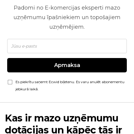
Padomi no
E-komercijas
eksperti mazo
uzņēmumu īpašniekiem un topošajiem
uzņēmējiem.
Apmaksa
Es piekrītu saņemt Ecwid biļetenu. Es varu anulēt abonementu
jebkurā laikā.
Kas ir mazo uzņēmumu
dotācijas un kāpēc tās ir