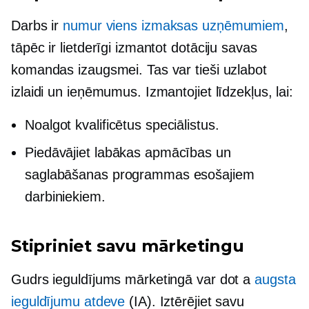
Darbs ir
numur viens izmaksas uzņēmumiem
,
tāpēc ir lietderīgi izmantot dotāciju savas
komandas izaugsmei. Tas var tieši uzlabot
izlaidi un ieņēmumus. Izmantojiet līdzekļus, lai:
Noalgot kvalificētus speciālistus.
Piedāvājiet labākas apmācības un
saglabāšanas programmas esošajiem
darbiniekiem.
Stipriniet savu mārketingu
Gudrs ieguldījums mārketingā var dot a
augsta
ieguldījumu atdeve
(IA). Iztērējiet savu