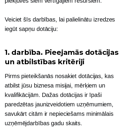
piekļuves šiem vērtīgajiem resursiem.
Veiciet šīs darbības, lai palielinātu izredzes
iegūt sapņu dotāciju:
1. darbība. Pieejamās dotācijas
un atbilstības kritēriji
Pirms pieteikšanās nosakiet dotācijas, kas
atbilst jūsu biznesa misijai, mērķiem un
kvalifikācijām. Dažas dotācijas ir īpaši
paredzētas jaunizveidotiem uzņēmumiem,
savukārt citām ir nepieciešams minimālais
uzņēmējdarbības gadu skaits.