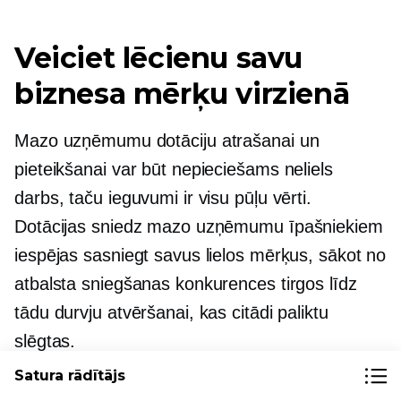
Veiciet lēcienu savu
biznesa mērķu virzienā
Mazo uzņēmumu dotāciju atrašanai un
pieteikšanai var būt nepieciešams neliels
darbs, taču ieguvumi ir visu pūļu vērti.
Dotācijas sniedz mazo uzņēmumu īpašniekiem
iespējas sasniegt savus lielos mērķus, sākot no
atbalsta sniegšanas konkurences tirgos līdz
tādu durvju atvēršanai, kas citādi paliktu
slēgtas.
Satura rādītājs
Sāciet meklēšanu jau šodien un nekautrējieties