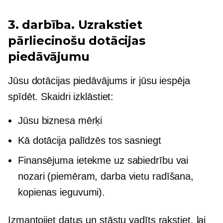
3. darbība. Uzrakstiet
pārliecinošu dotācijas
piedāvājumu
Jūsu dotācijas piedāvājums ir jūsu iespēja
spīdēt. Skaidri izklāstiet:
Jūsu biznesa mērķi
Kā dotācija palīdzēs tos sasniegt
Finansējuma ietekme uz sabiedrību vai
nozari (piemēram, darba vietu radīšana,
kopienas ieguvumi).
Izmantojiet datus un
stāstu vadīts
rakstiet, lai