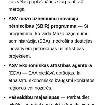
kas vēlas paplašināties starptautiskā
mērogā.
ASV mazo uzņēmumu inovāciju
pētniecības (SBIR) programma
— Šī
programma, ko vada Mazo uzņēmumu
administrācija (SBA), nodrošina dotācijas
inovatīviem pētniecības un attīstības
projektiem.
ASV Ekonomiskās attīstības aģentūra
(EDA) — EAA piedāvā dotācijas, lai
atbalstītu ekonomisko izaugsmi konkrētos
reģionos vai nozarēs.
Pašvaldību mājaslapas
— Pārbaudiet
pilsētu, apgabalu un valsts tīmekļa vietnes,