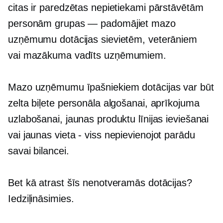
citas ir paredzētas nepietiekami pārstāvētām
personām
grupas — padomājiet
mazo
uzņēmumu dotācijas sievietēm, veterāniem
vai
mazākuma vadīts
uzņēmumiem.
Mazo uzņēmumu īpašniekiem dotācijas var būt
zelta biļete personāla algošanai, aprīkojuma
uzlabošanai, jaunas produktu līnijas ieviešanai
vai jaunas
vieta - viss
nepievienojot parādu
savai bilancei.
Bet kā atrast šīs nenotveramās dotācijas?
Iedziļināsimies.