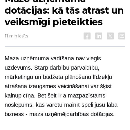
dotācijas: kā tās atrast un
veiksmīgi pieteikties
11 min lasīts
Maza uzņēmuma vadīšana nav viegls
uzdevums. Starp darbību pārvaldību,
mārketingu un budžeta plānošanu līdzekļu
atrašana izaugsmes veicināšanai var šķist
kalnup cīņa. Bet šeit ir a
mazpazīstams
noslēpums, kas varētu mainīt spēli jūsu labā
bizness - mazs
uzņēmējdarbības dotācijas.