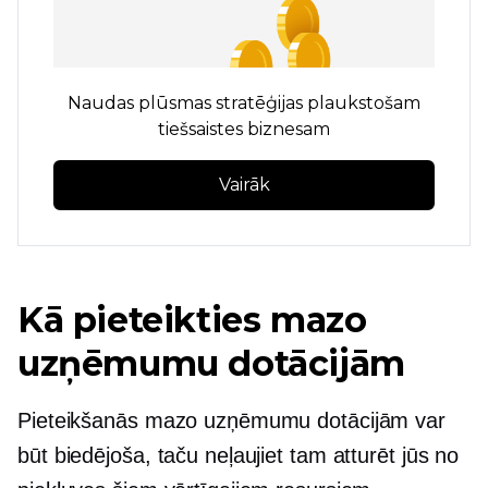
Naudas plūsmas stratēģijas plaukstošam
tiešsaistes biznesam
Vairāk
Kā pieteikties mazo
uzņēmumu dotācijām
Pieteikšanās mazo uzņēmumu dotācijām var
būt biedējoša, taču neļaujiet tam atturēt jūs no