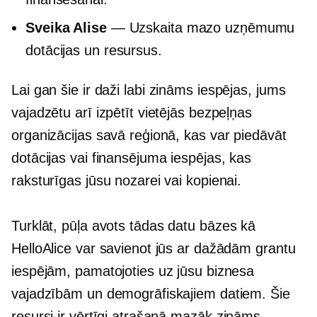
Sveika Alise
— Uzskaita mazo uzņēmumu
dotācijas un resursus.
Lai gan šie ir daži
labi zināms
iespējas, jums
vajadzētu arī izpētīt vietējās bezpeļņas
organizācijas savā reģionā, kas var piedāvāt
dotācijas vai finansējuma iespējas, kas
raksturīgas jūsu nozarei vai kopienai.
Turklāt,
pūļa avots
tādas datu bāzes kā
HelloAlice var savienot jūs ar dažādām grantu
iespējām, pamatojoties uz jūsu biznesa
vajadzībām un demogrāfiskajiem datiem. Šie
resursi ir vērtīgi atrašanā
mazāk zināms