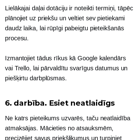
Lielākajai daļai dotāciju ir noteikti termiņi, tāpēc
plānojiet uz priekšu un veltiet sev pietiekami
daudz laika, lai rūpīgi pabeigtu pieteikšanās
procesu.
Izmantojiet tādus rīkus kā Google kalendārs
vai Trello, lai pārvaldītu svarīgus datumus un
piešķirtu darbplūsmas.
6. darbība. Esiet neatlaidīgs
Ne katrs pieteikums uzvarēs, taču neatlaidība
atmaksājas. Mācieties no atsauksmēm,
precizējiet savus priekšlikumus un turpiniet