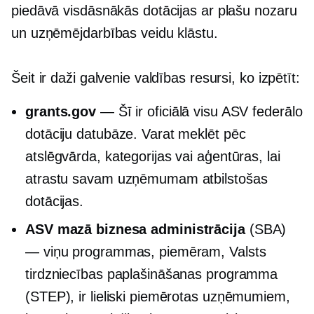
piedāvā visdāsnākās dotācijas ar plašu nozaru
un uzņēmējdarbības veidu klāstu.
Šeit ir daži galvenie valdības resursi, ko izpētīt:
grants.gov
— Šī ir oficiālā visu ASV federālo
dotāciju datubāze. Varat meklēt pēc
atslēgvārda, kategorijas vai aģentūras, lai
atrastu savam uzņēmumam atbilstošas ​​
dotācijas.
ASV mazā biznesa administrācija
(SBA)
— viņu programmas, piemēram, Valsts
tirdzniecības paplašināšanas programma
(STEP), ir lieliski piemērotas uzņēmumiem,