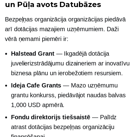
un
Pūļa avots
Datubāzes
Bezpeļņas organizācija
organizācijas piedāvā
arī dotācijas mazajiem uzņēmumiem. Daži
vērā ņemami piemēri ir:
Halstead Grant
— Ikgadējā dotācija
juvelierizstrādājumu dizaineriem ar inovatīvu
biznesa plānu un ierobežotiem resursiem.
Ideja Cafe Grants
— Mazo uzņēmumu
grantu konkurss, piedāvājot naudas balvas
1,000 USD apmērā.
Fondu direktorijs tiešsaistē
— Palīdz
atrast dotācijas bezpeļņas organizāciju
finansēšanai.