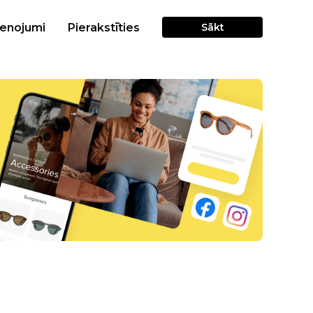
cenojumi
Pierakstīties
Sākt