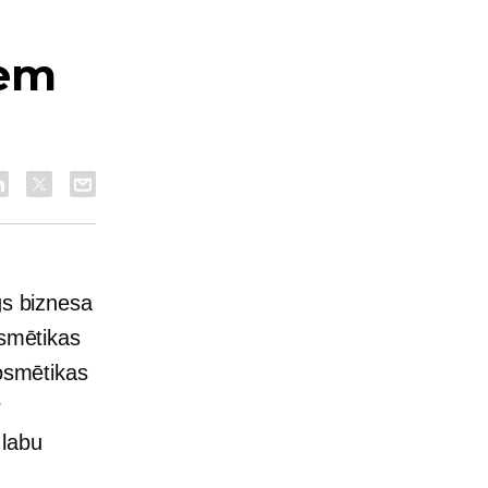
iem
u
gs biznesa
osmētikas
kosmētikas
r
 labu