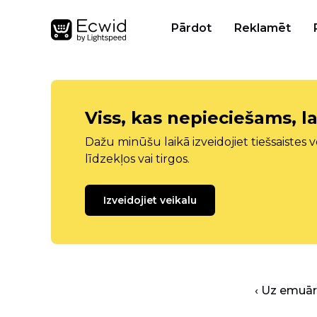
Pārdot
Reklamēt
Viss, kas nepieciešams, la
Dažu minūšu laikā izveidojiet tiešsaistes ve
līdzekļos vai tirgos.
Izveidojiet veikalu
‹ Uz emuā