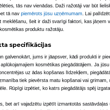
lēties, tās nav vienādas. Daži ražotāji var būt lielis
bet tā nav
piemērots jūsu uzņēmumam
. Lai palīdzē
 meklēšanu, šeit ir daži svarīgi faktori, kas jāņem 
 kosmētikas produktu ražotāju.
ta specifikācijas
n galvenokārt, jums ir jāapsver, kādi produkti ir pi
aplūkojamajiem kosmētikas piegādātājiem. Ja jūsu
oncentrējas uz ādas kopšanas līdzekļiem, piegādātā
zmanība tiek pievērsta matu kopšanai vai grimam, 
ēle. Rūpīgi izpētiet, ko katrs piegādātājs spēj izgata
as, bet arī vajadzētu izpētīt izmantotās sastāvdaļas 