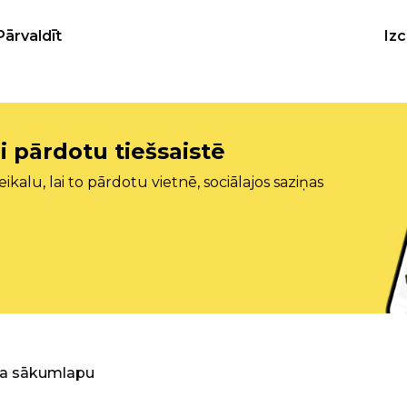
Pārvaldīt
Iz
i pārdotu tiešsaistē
ikalu, lai to pārdotu vietnē, sociālajos saziņas
ra sākumlapu