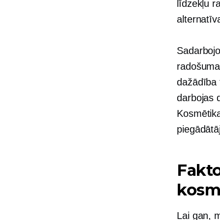
līdzekļu r
alternatīv
Sadarbojot
radošumam
dažādība 
darbojas 
Kosmētika
piegādātā
Fakto
kosmē
Lai gan, m