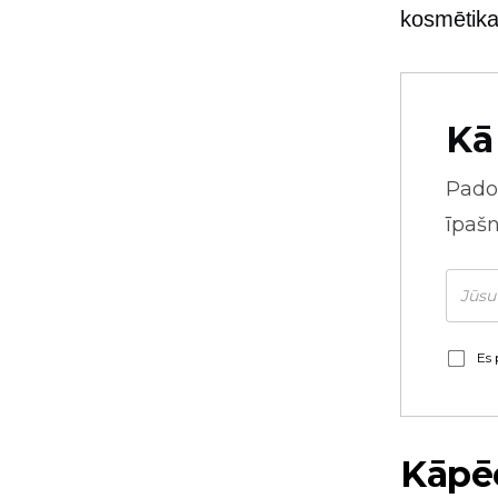
kosmētika
Kā
Pado
īpaš
Es 
Kāpēc