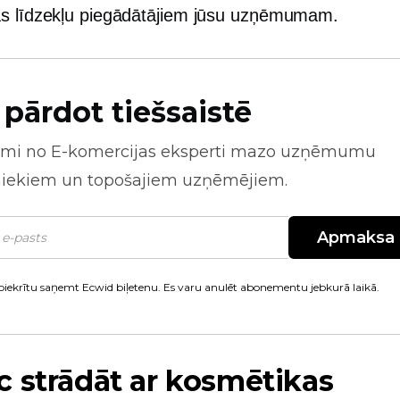
s līdzekļu piegādātājiem jūsu uzņēmumam.
 pārdot tiešsaistē
mi no
E-komercijas
eksperti mazo uzņēmumu
niekiem un topošajiem uzņēmējiem.
Apmaksa
piekrītu saņemt Ecwid biļetenu. Es varu anulēt abonementu jebkurā laikā.
 strādāt ar kosmētikas