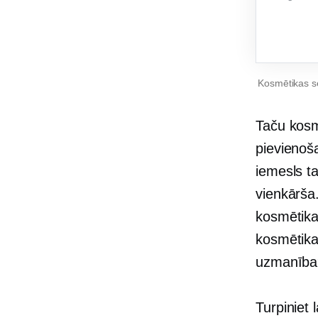
Kosmētikas s
Taču kosm
pievienoš
iemesls t
vienkārša.
kosmētika
kosmētika
uzmanība
Turpiniet 