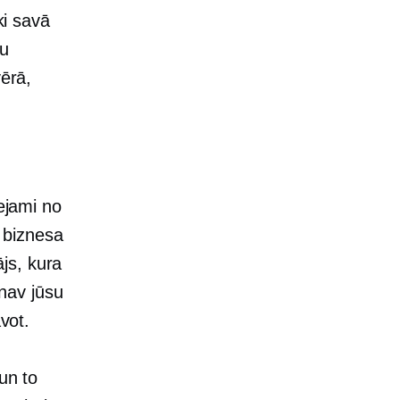
ki savā
tu
vērā,
eejami no
 biznesa
js, kura
nav jūsu
vot.
un to