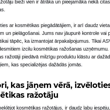
ažotāju bieži vien ir ātrāka un pieejamāka nekā citas
as.
ies ar kosmētikas piegādātājiem, ir arī daudz viet
 un pielāgošanai. Jums nav jāupurē kontrole vai 
tikai tāpēc, ka izmantojat ārpakalpojumus. Tikai AS
desmitiem izcilu kosmētikas ražošanas uzņēmumu.
s ražotāji piedāvā milzīgu produktu klāstu ar dažā
jiem, kas specializējas dažādās jomās.
ri, kas jāņem vērā, izvēlotie
tikas ražotāju
eklējot kosmētikas ražotājus, ir daudz labu iespēju