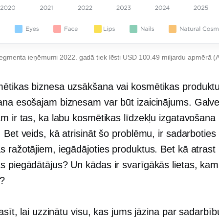
egmenta ieņēmumi 2022. gadā tiek lēsti USD 100.49 miljardu apmērā (
ētikas biznesa uzsākšana vai kosmētikas produkt
ana esošajam biznesam var būt izaicinājums. Galve
am ir tas, ka labu kosmētikas līdzekļu izgatavošana
 Bet veids, kā atrisināt šo problēmu, ir sadarboties
s ražotājiem, iegādājoties produktus. Bet kā atrast
s piegādātājus? Un kādas ir svarīgākās lietas, kam
?
lasīt, lai uzzinātu visu, kas jums jāzina par sadarbīb