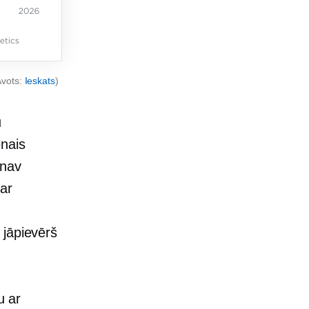
Avots:
Ieskats
)
u
nais
 nav
 ar
 jāpievērš
u ar