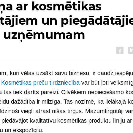
ņa ar kosmētikas
tājiem un piegādātāj
u uzņēmumam
m, kuri vēlas uzsākt savu biznesu, ir daudz iespēj
.
Kosmētikas preču tirdzniecība
var būt ļoti veiksmī
a tas tiek darīts pareizi. Cilvēkiem nepieciešamo k
eidu dažādība ir milzīga. Tas nozīmē, ka lielākajā 
alīdzinoši viegli atrast nišas tirgus. Mazumtirgotāji va
s, piedāvājot kvalitatīvu kosmētikas produktu līniju ar
u un ekspozīciju.