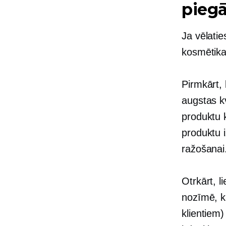
pieg
Ja vēlatie
kosmētikas
Pirmkārt, 
augstas kv
produktu 
produktu i
ražošanai
Otrkārt, li
nozīmē, ka
klientiem