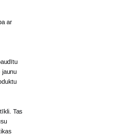
ba ar
baudītu
e jaunu
roduktu
tīkli. Tas
ūsu
tikas