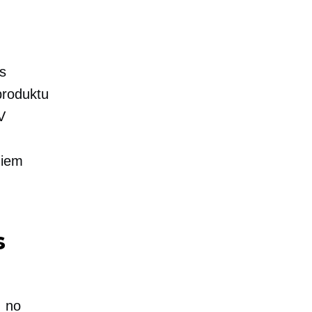
as
produktu
V
diem
s
, no