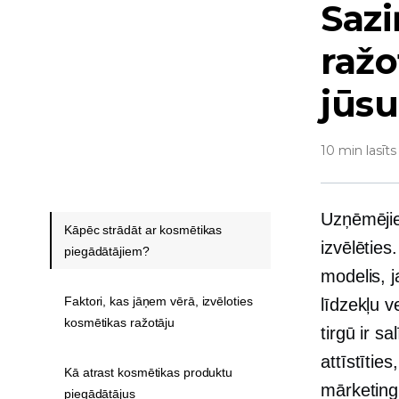
Sazi
ražo
jūs
10 min lasīts
Uzņēmējie
Kāpēc strādāt ar kosmētikas
izvēlēties
piegādātājiem?
modelis, j
Faktori, kas jāņem vērā, izvēloties
līdzekļu v
kosmētikas ražotāju
tirgū ir s
attīstītie
Kā atrast kosmētikas produktu
mārketing
piegādātājus