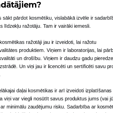
ādātājiem?
s sākt pārdot kosmētiku, vislabākā izvēle ir sadarbī
 līdzekļu ražotāju. Tam ir vairāki iemesli.
kosmētikas ražotāji jau ir izveidoti, lai ražotu
alitātes
produktiem. Viņiem ir laboratorijas, lai pār
kvalitāti un drošību. Viņiem ir daudzu gadu pieredz
zstrādē. Un viņi jau ir licencēti un sertificēti savu p
.
elākajai daļai kosmētikas ir arī izveidoti izplatīšanas 
 viņi var viegli nosūtīt savus produktus jums (vai j
) ar minimālu zaudējumu risku. Sadarbība ar kosmē