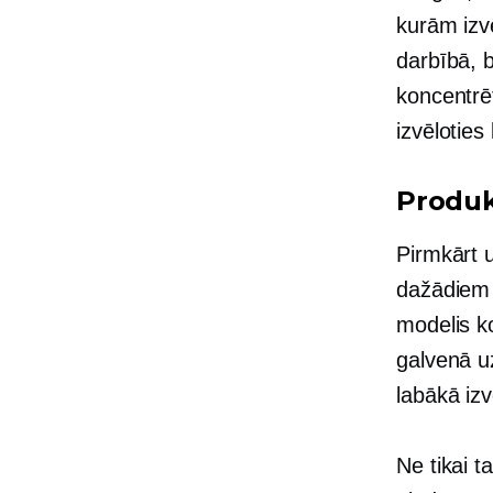
kurām izvē
darbībā, 
koncentrēt
izvēloties
Produk
Pirmkārt u
dažādiem 
modelis k
galvenā u
labākā izv
Ne tikai t